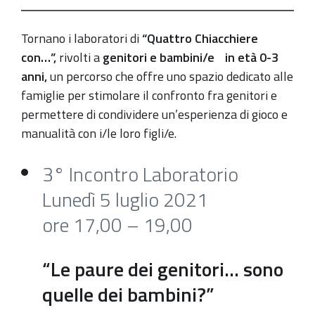
con:
“Le
Tornano i laboratori di
“Quattro Chiacchiere
paure
con…”,
rivolti a
genitori e bambini/e in età 0-3
dei
anni,
un percorso che offre uno spazio dedicato alle
genitori…
famiglie per stimolare il confronto fra genitori e
sono
permettere di condividere un’esperienza di gioco e
quelle
manualità con i/le loro figli/e.
dei
bambini?”
3° Incontro Laboratorio
2021-
Lunedì 5 luglio 2021
07-
ore 17,00 – 19,00
05T17:00:00+02:00
2021-
“Le paure dei genitori… sono
07-
quelle dei bambini?”
05T19:00:00+02:00
3°