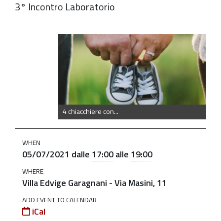
3° Incontro Laboratorio
https://old.comune.zolapredosa.bo.it/events/quattro-
chiacchiere-
con-
201cle-
paure-
dei-
4 chiacchiere con...
genitori-
sono-
WHEN
quelle-
05/07/2021
dalle
17:00
alle
19:00
dei-
WHERE
bambini-
Villa Edvige Garagnani - Via Masini, 11
201d
ADD EVENT TO CALENDAR
Quattro
iCal
chiacchiere