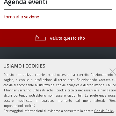
Agenda eventi
torna alla sezione
Valuta questo sito
USIAMO I COOKIES
Sito istituzionale Comune di Zola Predosa
Questo sito utilizza cookie tecnici necessari al corretto funzionamento d
pagine, e cookie di profilazione di terze parti. Selezionando
Accetta tut
cookie
si acconsente all’utilizzo dei cookie analytics e di profilazione. Chiud
il banner verranno utilizzati solo i cookie tecnici necessari alla navigazio
alcuni contenuti potrebbero non essere disponibili. Le preferenze pos
Privacy policy
|
DPO
|
Accessibilità
essere modificate in qualsiasi momento dal menu laterale "Gest
impostazioni cookie".
Per maggiori informazioni, ti invitiamo a consultare la nostra
Cookie Policy
.