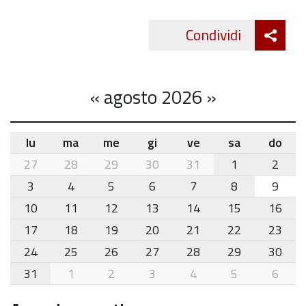
Att
Condividi
Twitte
cond
«
agosto 2026
»
lu
ma
me
gi
ve
sa
do
month-
27
28
29
30
31
1
2
8
3
4
5
6
7
8
9
10
11
12
13
14
15
16
17
18
19
20
21
22
23
24
25
26
27
28
29
30
31
1
2
3
4
5
6