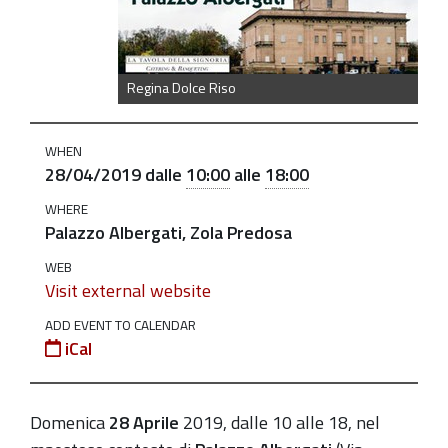
28-
aprile
La
Regina Dolce Riso
Regina
Dolce
WHEN
Riso
28/04/2019
dalle
10:00
alle
18:00
-
WHERE
X
Palazzo Albergati, Zola Predosa
edizione
WEB
2019-
Visit external website
04-
ADD EVENT TO CALENDAR
28T10:00:00+02:00
iCal
2019-
04-
28T18:00:00+02:00
Domenica
28 Aprile
2019, dalle 10 alle 18, nel