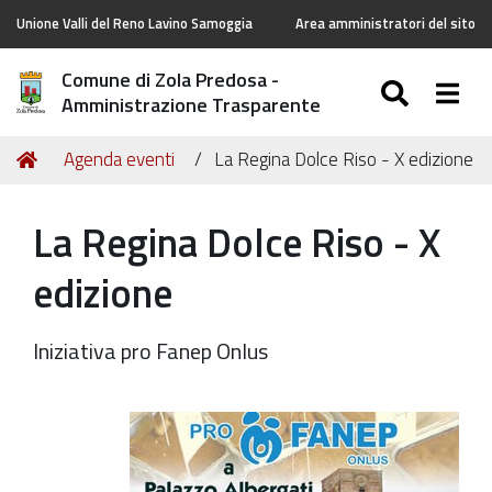
Unione Valli del Reno Lavino Samoggia
Area amministratori del sito
Comune di Zola Predosa -
SEARC
Togg
Amministrazione Trasparente
Tu
Home
Agenda eventi
La Regina Dolce Riso - X edizione
sei
qui:
La Regina Dolce Riso - X
edizione
Iniziativa pro Fanep Onlus
https://old.comune.zolapredosa.bo.it/events/regina-
dolce-
riso-