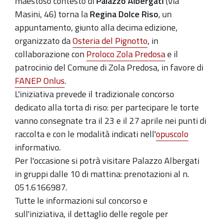
maestoso contesto di
Palazzo Albergati
(Via
Iniziativa
Masini, 46) torna la
Regina Dolce Riso
, un
pro
appuntamento, giunto alla decima edizione,
Fanep
organizzato da
Osteria del Pignotto
, in
Onlus
collaborazione con
Proloco Zola Predosa
e il
patrocinio del Comune di Zola Predosa, in favore di
FANEP Onlus
.
L'iniziativa prevede il tradizionale concorso
dedicato alla torta di riso: per partecipare le torte
vanno consegnate tra il 23 e il 27 aprile nei punti di
raccolta e con le modalità indicati nell'
opuscolo
informativo.
Per l'occasione si potrà visitare Palazzo Albergati
in gruppi dalle 10 di mattina: prenotazioni al n.
051.6166987.
Tutte le informazioni sul concorso e
sull'iniziativa, il dettaglio delle regole per