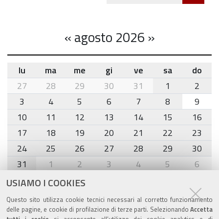
cond
«
agosto 2026
»
lu
ma
me
gi
ve
sa
do
month-
27
28
29
30
31
1
2
8
3
4
5
6
7
8
9
10
11
12
13
14
15
16
17
18
19
20
21
22
23
24
25
26
27
28
29
30
31
1
2
3
4
5
6
USIAMO I COOKIES
Agenda eventi
Questo sito utilizza cookie tecnici necessari al corretto funzionamento
delle pagine, e cookie di profilazione di terze parti. Selezionando
Accetta
torna alla sezione
tutti i cookie
si acconsente all’utilizzo dei cookie analytics e di