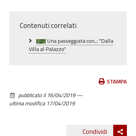
Contenuti correlati
Una passeggiata con...: "Dalla
Villa al Palazzo"
Azioni
STAMPA
sul
pubblicato il
16/04/2019
—
documento
ultima modifica
17/04/2019
Att
Condividi
Twitte