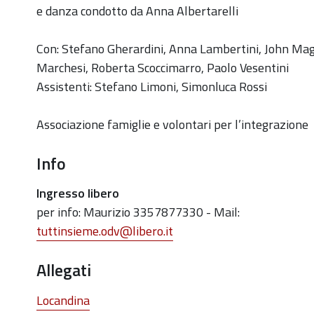
sul-
e danza condotto da Anna Albertarelli
palco
Con:
Stefano Gherardini,
Anna Lambertini,
John Mag
"Rituals"
Marchesi,
Roberta Scoccimarro,
Paolo Vesentini
-
Assistenti:
Stefano Limoni,
Simonluca Rossi
Rassegna
Tutti
Associazione famiglie e volontari per l’integrazione
sul
Palco
Info
2019-
12-
Ingresso libero
07T18:00:00+01:00
per info: Maurizio 3357877330 - Mail:
tuttinsieme.odv@libero.it
2019-
12-
Allegati
07T20:00:00+01:00
Locandina