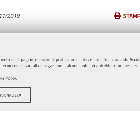
Azioni
11/2019
STAM
sul
documento
Valuta questo sito
mento delle pagine, e cookie di profilazione di terze parti. Selezionando
Accet
ie tecnici necessari alla navigazione e alcuni contenuti potrebbero non essere
ie Policy
.
RSONALIZZA