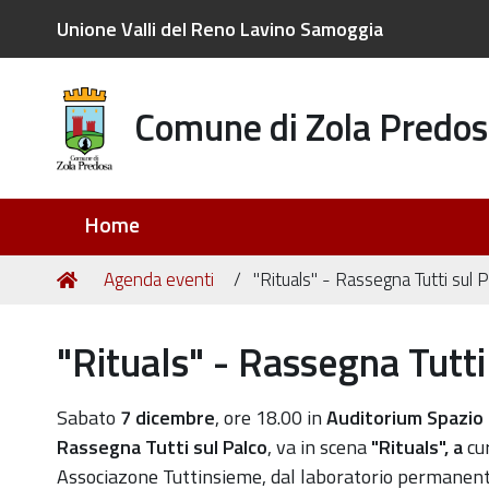
Unione Valli del Reno Lavino Samoggia
Comune di Zola Predos
Sezioni
Home
Tu
Home
Agenda eventi
"Rituals" - Rassegna Tutti sul 
sei
qui:
"Rituals" - Rassegna Tutti
https://old.comune.zolapredosa.bo.it/events/rituals-
Sabato
7 dicembre
, ore 18.00 in
Auditorium Spazio 
rassegna-
Rassegna Tutti sul Palco
, va in scena
"Rituals", a
cur
tutti-
Associazone Tuttinsieme, d
al laboratorio permanente