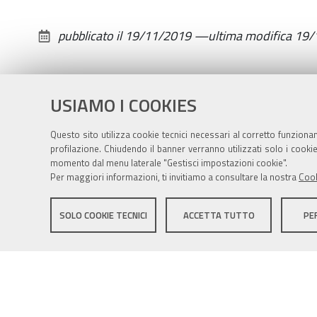
pubblicato il
19/11/2019
—
ultima modifica
19/
USIAMO I COOKIES
Questo sito utilizza cookie tecnici necessari al corretto funziona
profilazione. Chiudendo il banner verranno utilizzati solo i cook
momento dal menu laterale "Gestisci impostazioni cookie".
Per maggiori informazioni, ti invitiamo a consultare la nostra
Cook
Sito istituzionale Comune di Zola Predosa
SOLO COOKIE TECNICI
ACCETTA TUTTO
PE
Privacy policy
|
DPO
|
Accessibilità