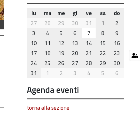
lu
ma
me
gi
ve
sa
do
month-
27
28
29
30
31
1
2
8
3
4
5
6
7
8
9
10
11
12
13
14
15
16
17
18
19
20
21
22
23
24
25
26
27
28
29
30
31
1
2
3
4
5
6
Agenda eventi
torna alla sezione