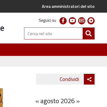
Area amministratori del sito
facebook
youtube
newsletter
telegr
Seguici su
te
Cerca
nel
sito
Attiva
Condividi
Twitter
Fa
condivi
«
agosto 2026
»