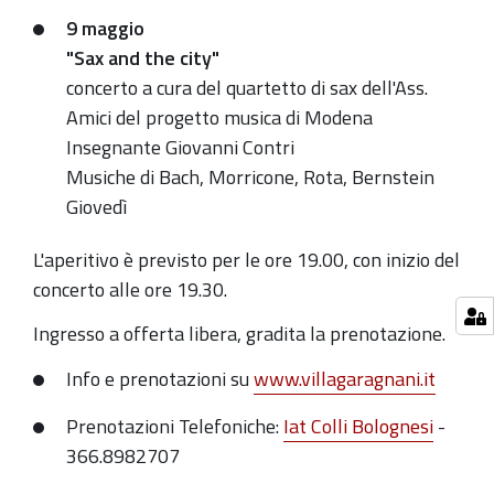
dei
9 maggio
Talenti,
"Sax and the city"
dal
concerto a cura del quartetto di sax dell'Ass.
9
Amici del progetto musica di Modena
al
Insegnante Giovanni Contri
30
Musiche di Bach, Morricone, Rota, Bernstein
maggio
Giovedì
a
Villa
L'aperitivo è previsto per le ore 19.00, con inizio del
Edvige
concerto alle ore 19.30.
Ingresso a o
fferta libera, gradita la prenotazione.
Info e prenotazioni su
www.villagaragnani.it
Prenotazioni Telefoniche:
Iat Colli Bolognesi
-
366.8982707