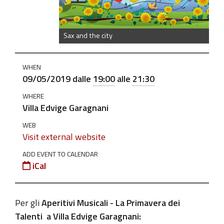
city
"Sax
and
Sax and the city
the
city"
WHEN
2019-
09/05/2019
dalle
19:00
alle
21:30
05-
WHERE
09T19:00:00+02:00
Villa Edvige Garagnani
2019-
WEB
05-
Visit external website
09T21:30:00+02:00
ADD EVENT TO CALENDAR
Aperitivi
iCal
Musicali
-
Per gli
Aperitivi Musicali - La Primavera dei
La
Talenti
a Villa Edvige Garagnani:
Primavera