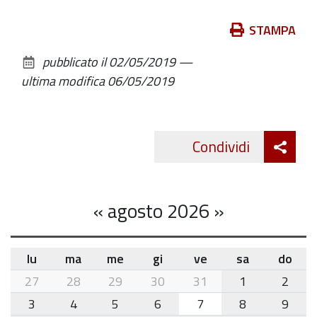
Azioni
STAMPA
sul
pubblicato il
02/05/2019
—
documento
ultima modifica
06/05/2019
Att
Condividi
Twitte
cond
«
agosto 2026
»
lu
ma
me
gi
ve
sa
do
month-
27
28
29
30
31
1
2
8
3
4
5
6
7
8
9