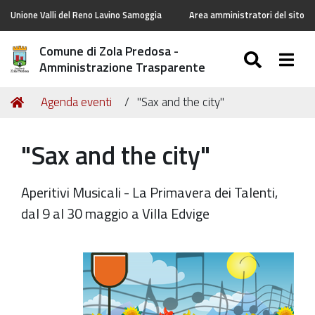
Unione Valli del Reno Lavino Samoggia
Area amministratori del sito
Comune di Zola Predosa -
SEARC
Togg
Amministrazione Trasparente
Tu
Home
Agenda eventi
"Sax and the city"
sei
qui:
"Sax and the city"
Aperitivi Musicali - La Primavera dei Talenti,
dal 9 al 30 maggio a Villa Edvige
https://old.comune.zolapredosa.bo.it/events/sax-
and-
the-