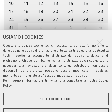
10
11
12
13
14
15
16
17
18
19
20
21
22
23
24
25
26
27
28
29
30
31
1
2
3
4
5
6
USIAMO I COOKIES
Agenda eventi
Questo sito utilizza cookie tecnici necessari al corretto funzionamento
delle pagine, e cookie di profilazione di terze parti. Selezionando
Accetta
torna alla sezione
tutti i cookie
si acconsente all’utilizzo dei cookie analytics e di
profilazione. Chiudendo il banner verranno utilizzati solo i cookie tecnici
necessari alla navigazione e alcuni contenuti potrebbero non essere
disponibili. Le preferenze possono essere modificate in qualsiasi
Valuta questo sito
momento dal menu laterale "Gestisci impostazioni cookie".
Per maggiori informazioni, ti invitiamo a consultare la nostra
Cookie
Policy
.
SOLO COOKIE TECNICI
Sito istituzionale Comune di Zola Predosa