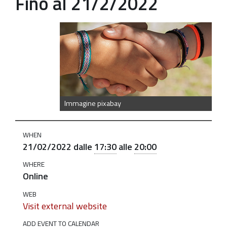
Fino al 21/2/2022
https://old.comune.zolapredosa.bo.it/events/se-
ti-
ascolto-
ti-
parlo-
ciclo-
Immagine pixabay
di-
incontri-
WHEN
online-
21/02/2022
dalle
17:30
alle
20:00
dedicato-
a-
WHERE
Online
genitori-
di-
WEB
Visit external website
adolescenti-
11-
ADD EVENT TO CALENDAR