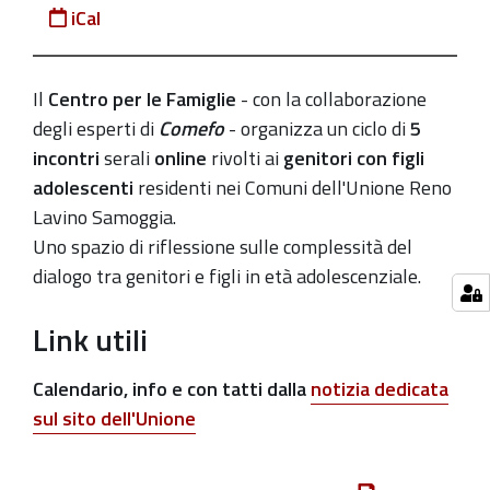
18-
iCal
anni-
fino-
Il
Centro per le Famiglie
- con la collaborazione
al-
degli esperti di
Comefo
- organizza un ciclo di
5
21-
incontri
serali
online
rivolti ai
genitori con figli
2-
adolescenti
residenti nei Comuni dell'Unione Reno
2022
Lavino Samoggia.
"Se
Uno spazio di riflessione sulle complessità del
ti
dialogo tra genitori e figli in età adolescenziale.
ascolto,
ti
Link utili
parlo":
ciclo
Calendario, info e con tatti dalla
notizia dedicata
di
sul sito dell'Unione
incontri
online