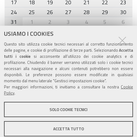
02-
17
18
19
20
21
22
23
21T20:00:00+01:00
24
25
26
27
28
29
30
31
1
2
3
4
5
6
USIAMO I COOKIES
Agenda eventi
Questo sito utilizza cookie tecnici necessari al corretto funzionamento
delle pagine, e cookie di profilazione di terze parti. Selezionando
Accetta
torna alla sezione
tutti i cookie
si acconsente all’utilizzo dei cookie analytics e di
profilazione. Chiudendo il banner verranno utilizzati solo i cookie tecnici
necessari alla navigazione e alcuni contenuti potrebbero non essere
disponibili. Le preferenze possono essere modificate in qualsiasi
Valuta questo sito
momento dal menu laterale "Gestisci impostazioni cookie".
Per maggiori informazioni, ti invitiamo a consultare la nostra
Cookie
Policy
.
SOLO COOKIE TECNICI
Sito istituzionale Comune di Zola Predosa
ACCETTA TUTTO