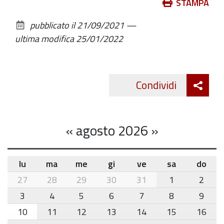
dedicato
Azioni
STAMPA
a
sul
pubblicato il
21/09/2021
—
genitori
documento
ultima modifica
25/01/2022
di
adolescenti
11-
Att
18
Condividi
Twitte
cond
anni
-
Fino
«
agosto 2026
»
al
21/2/2022
lu
ma
me
gi
ve
sa
do
2022-
month-
27
28
29
30
31
1
2
02-
8
21T17:30:00+01:00
3
4
5
6
7
8
9
2022-
10
11
12
13
14
15
16