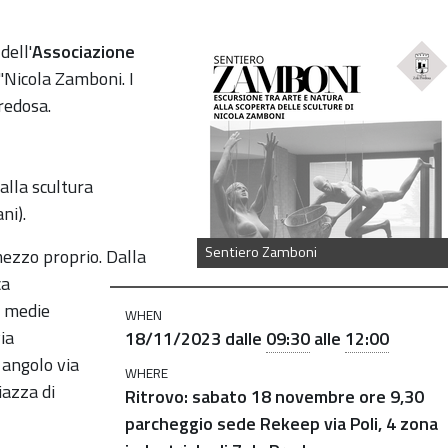
o-
dell'
Associazione
 "Nicola Zamboni.
I
redosa.
alla scultura
ni).
Sentiero Zamboni
ezzo proprio. Dalla
ca
e medie
WHEN
ia
18/11/2023
dalle
09:30
alle
12:00
 angolo via
WHERE
iazza di
Ritrovo: sabato 18 novembre ore 9,30
parcheggio sede Rekeep via Poli, 4 zona