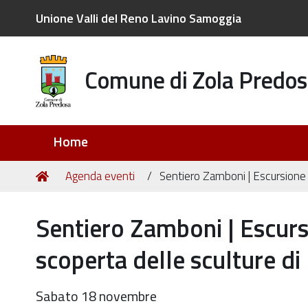
Unione Valli del Reno Lavino Samoggia
Comune di Zola Predos
Sezioni
Home
Tu
Home
Agenda eventi
Sentiero Zamboni | Escursione t
sei
qui:
Sentiero Zamboni | Escursi
scoperta delle sculture d
Sabato 18 novembre