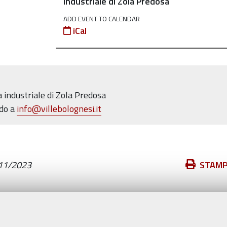
industriale di Zola Predosa
ADD EVENT TO CALENDAR
iCal
 industriale di Zola Predosa
ndo a
info@villebolognesi.it
Azioni
11/2023
STAM
sul
documento
Valuta questo sito