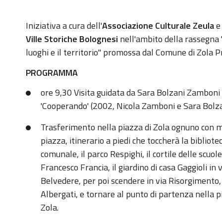
https://old.comune.zolapredosa.bo.it/events/sentier
Iniziativa a cura dell'
Associazione Culturale Zeula
e 
zamboni
Ville Storiche Bolognesi
nell'ambito della rassegna
luoghi e il territorio" promossa dal Comune di Zola P
Sentiero
Zamboni
PROGRAMMA
|
ore 9,30 Visita guidata da Sara Bolzani Zamboni 
Escursione
'Cooperando' (2002, Nicola Zamboni e Sara Bolza
tra
arte
Trasferimento nella piazza di Zola ognuno con m
e
piazza, itinerario a piedi che toccherà la bibliote
natura
comunale, il parco Respighi, il cortile delle scuol
alla
Francesco Francia, il giardino di casa Gaggioli in v
scoperta
Belvedere, per poi scendere in via Risorgimento,
delle
Albergati, e tornare al punto di partenza nella p
sculture
Zola.
di