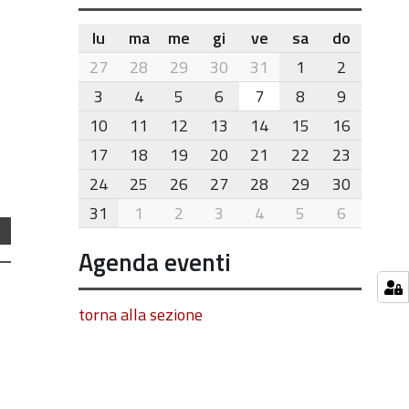
lu
ma
me
gi
ve
sa
do
month-
27
28
29
30
31
1
2
8
3
4
5
6
7
8
9
10
11
12
13
14
15
16
17
18
19
20
21
22
23
24
25
26
27
28
29
30
31
1
2
3
4
5
6
Agenda eventi
torna alla sezione