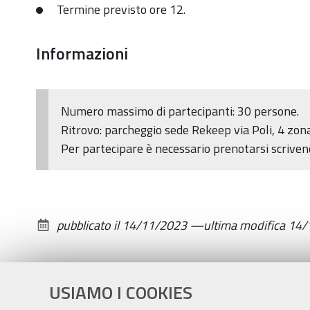
Termine previsto ore 12.
Nicola
Zamboni
Informazioni
2023-
11-
18T09:30:00+01:00
Numero massimo di partecipanti: 30 persone.
2023-
Ritrovo: parcheggio sede Rekeep via Poli, 4 zona
11-
Per partecipare è necessario prenotarsi scrive
18T12:00:00+01:00
Sabato
18
novembre
pubblicato il
14/11/2023
—
ultima modifica
14/
USIAMO I COOKIES