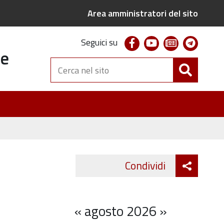
Area amministratori del sito
facebook
youtube
newsletter
telegr
Seguici su
te
Cerca
nel
sito
Attiva
Condividi
Twitter
Fa
condivi
«
agosto 2026
»