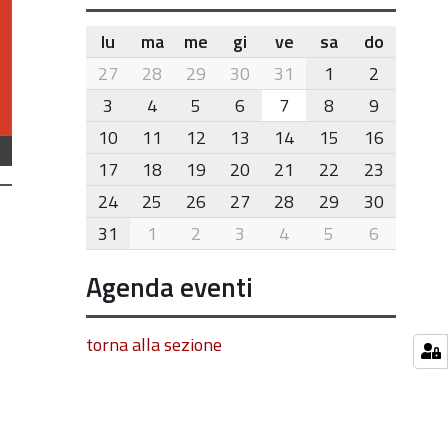
lu
ma
me
gi
ve
sa
do
month-
27
28
29
30
31
1
2
8
3
4
5
6
7
8
9
10
11
12
13
14
15
16
17
18
19
20
21
22
23
24
25
26
27
28
29
30
31
1
2
3
4
5
6
Agenda eventi
torna alla sezione