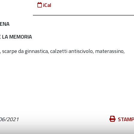
iCal
IENA
E LA MEMORIA
scarpe da ginnastica, calzetti antiscivolo, materassino,
Azioni
06/2021
STAM
sul