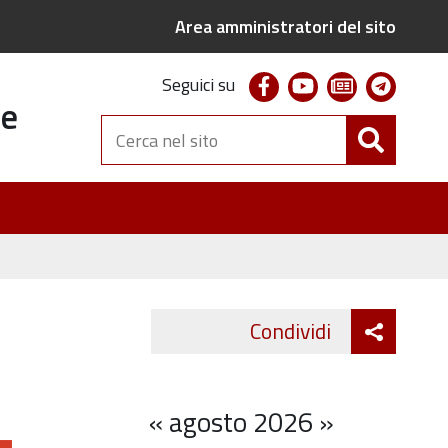
Area amministratori del sito
facebook
youtube
newsletter
telegr
Seguici su
te
Cerca
nel
sito
Attiva
Condividi
Twitter
Fa
condivi
«
agosto 2026
»