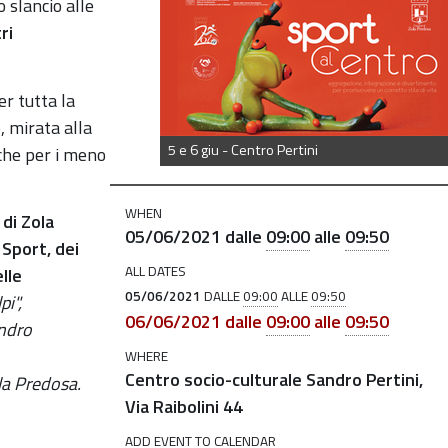
 slancio alle
ri
er tutta la
,
mirata alla
5 e 6 giu - Centro Pertini
che per i meno
WHEN
di Zola
05/06/2021
dalle
09:00
alle
09:50
 Sport,
dei
ALL DATES
lle
05/06/2021
DALLE
09:00
ALLE
09:50
pi"
,
06/06/2021
dalle
09:00
alle
09:50
andro
WHERE
Centro socio-culturale Sandro Pertini,
la Predosa.
Via Raibolini 44
ADD EVENT TO CALENDAR