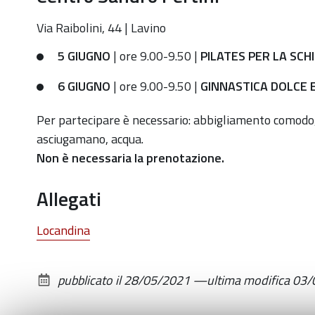
e
Via Raibolini, 44 | Lavino
6
giugno
5 GIUGNO
| ore 9.00-9.50 |
PILATES PER LA SCH
2021-
6 GIUGNO
| ore 9.00-9.50 |
GINNASTICA DOLCE 
06-
05T09:00:00+02:00
Per partecipare è necessario: abbigliamento comodo, 
asciugamano, acqua.
2021-
Non è necessaria la prenotazione.
06-
05T09:50:00+02:00
Allegati
PILATES
PER
Locandina
LA
SCHIENA
(5/6)
pubblicato il
28/05/2021
—
ultima modifica
03/
e