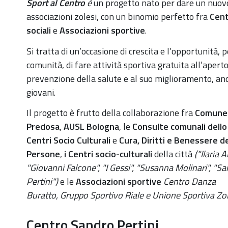
https://old.comune.zolapredosa.bo.it/events/sport-
Sport al Centro
è
un progetto nato per dare un nuovo
al-
associazioni zolesi, con un binomio perfetto fra
Cent
centro-
sociali
e
Associazioni sportive
.
centro-
Si tratta di un’occasione di crescita e l’opportunità, p
sandro-
comunità, di fare attività sportiva gratuita all’aperto
pertini-
prevenzione della salute e al suo miglioramento, an
5-
giovani.
e-
6-
Il progetto è frutto della collaborazione fra
Comune 
giugno
Predosa
,
AUSL Bologna
, le
Consulte comunali dello
Centri Socio Culturali
e
Cura, Diritti e Benessere de
Sport
Persone
,
i Centri socio-culturali
della città
("Ilaria Al
al
"
Giovanni Falcone", "I Gessi", "Susanna Molinari", "S
Centro:
Pertini")
e le
Associazioni sportive
Centro Danza
Centro
Buratto, Gruppo Sportivo Riale e Unione Sportiva Zo
Sandro
Pertini,
Centro Sandro Pertini
5