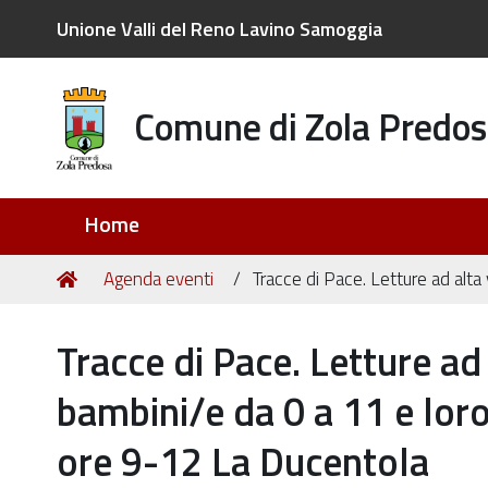
Unione Valli del Reno Lavino Samoggia
Comune di Zola Predos
Sezioni
Home
Tu
Home
Agenda eventi
Tracce di Pace. Letture ad alta
sei
qui:
Tracce di Pace. Letture ad 
bambini/e da 0 a 11 e lor
ore 9-12 La Ducentola