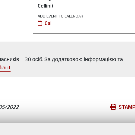
Cellini)
ADD EVENT TO CALENDAR
iCal
асників – 30 осіб. За додатковою інформацією та
ai.it
Azioni
05/2022
STAM
sul
documento