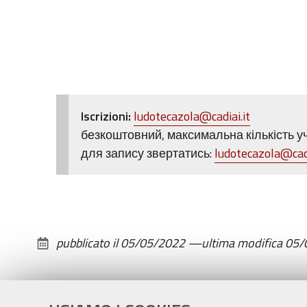
i
bambini/e
da
0
a
11
e
Iscrizioni:
ludotecazola@cadiai.it
loro
безкоштовний, максимальна кількість уч
famiglie.
для запису звертатись:
ludotecazola@cadi
Sabato
14
maggio
ore
pubblicato il
05/05/2022
—
ultima modifica
05/
9-
12
La
Ducentola