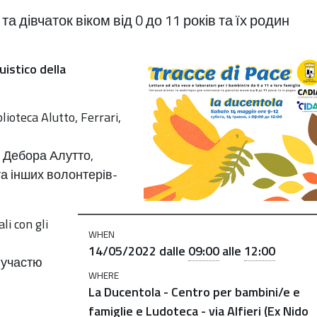
а дівчаток віком від 0 до 11 років та їх родин
istico della
lioteca Alutto, Ferrari,
: Дебора Алутто,
а інших волонтерів-
li con gli
WHEN
14/05/2022
dalle
09:00
alle
12:00
 участю
WHERE
La Ducentola - Centro per bambini/e e
famiglie e Ludoteca - via Alfieri (Ex Nido