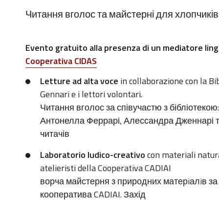
Читання вголос та майстерні для хлопчиків т
https://old.comune.zolapredosa.bo.it/events/tracce-
Evento gratuito alla presenza di un mediatore lingu
di-
Cooperativa CIDAS
pace
Letture ad alta voce
in collaborazione con la Bib
Tracce
Gennari e i lettori volontari.
di
Читання вголос за співучастю з бібліотекою
Pace.
Антонелла Феррарі, Алессандра Дженнарі т
Letture
читачів
ad
Laboratorio ludico-creativo
con materiali natura
alta
atelieristi della Cooperativa CADIAI
voce
ворча майстерня з природних матерiалiв за
e
кооператива CADIAI. Захід
laboratori
per