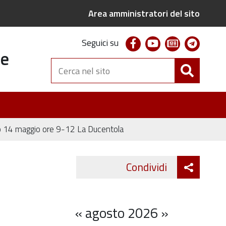
Area amministratori del sito
facebook
youtube
newsletter
telegr
Seguici su
te
Cerca
nel
sito
bato 14 maggio ore 9-12 La Ducentola
Attiva
Condividi
Twitter
Fa
condivi
«
agosto 2026
»