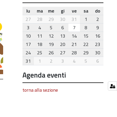
lu
ma
me
gi
ve
sa
do
month-
27
28
29
30
31
1
2
8
3
4
5
6
7
8
9
10
11
12
13
14
15
16
17
18
19
20
21
22
23
24
25
26
27
28
29
30
31
1
2
3
4
5
6
Agenda eventi
torna alla sezione