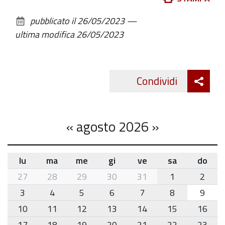
sul
pubblicato il
26/05/2023
—
documento
ultima modifica
26/05/2023
Att
Condividi
Twitte
cond
«
agosto 2026
»
lu
ma
me
gi
ve
sa
do
month-
27
28
29
30
31
1
2
8
3
4
5
6
7
8
9
10
11
12
13
14
15
16
17
18
19
20
21
22
23