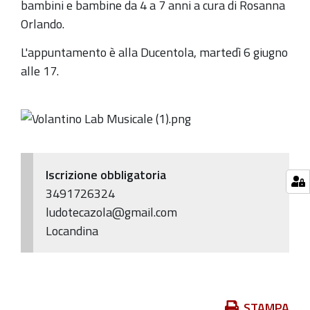
bambini e bambine da 4 a 7 anni a cura di Rosanna
speciale
Orlando.
per
bambini
L'appuntamento è alla Ducentola, martedì 6 giugno
e
alle 17.
genitori
Iscrizione obbligatoria
3491726324
ludotecazola@gmail.com
Locandina
Azioni
STAMPA