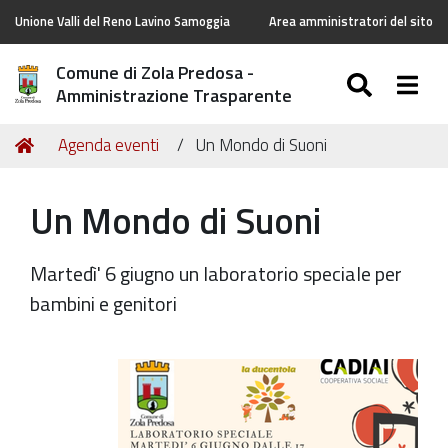
Unione Valli del Reno Lavino Samoggia
Area amministratori del sito
Comune di Zola Predosa -
SEARC
Togg
Amministrazione Trasparente
Tu
Home
Agenda eventi
Un Mondo di Suoni
sei
qui:
Un Mondo di Suoni
Martedì' 6 giugno un laboratorio speciale per
bambini e genitori
https://old.comune.zolapredosa.bo.it/events/un-
mondo-
di-