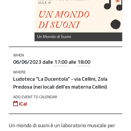
suoni
Un
Mondo
di
Suoni
Un Mondo di Suoni
2023-
06-
WHEN
06T17:00:00+02:00
06/06/2023
dalle
17:00
alle
18:00
2023-
WHERE
06-
Ludoteca "La Ducentola" - via Cellini, Zola
06T18:00:00+02:00
Predosa (nei locali dell'ex materna Cellini)
Martedì'
ADD EVENT TO CALENDAR
iCal
6
giugno
un
Un mondo di suoni è un laboratorio musicale per
laboratorio