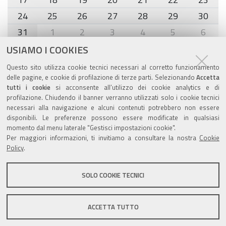
24
25
26
27
28
29
30
31
1
2
3
4
5
6
USIAMO I COOKIES
Agenda eventi
Questo sito utilizza cookie tecnici necessari al corretto funzionamento
delle pagine, e cookie di profilazione di terze parti. Selezionando
Accetta
torna alla sezione
tutti i cookie
si acconsente all’utilizzo dei cookie analytics e di
profilazione. Chiudendo il banner verranno utilizzati solo i cookie tecnici
necessari alla navigazione e alcuni contenuti potrebbero non essere
disponibili. Le preferenze possono essere modificate in qualsiasi
momento dal menu laterale "Gestisci impostazioni cookie".
Valuta questo sito
Per maggiori informazioni, ti invitiamo a consultare la nostra
Cookie
Policy
.
SOLO COOKIE TECNICI
Sito istituzionale Comune di Zola Predosa
ACCETTA TUTTO