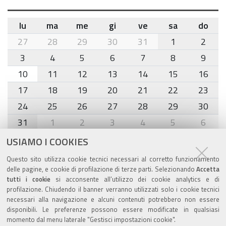
lu
ma
me
gi
ve
sa
do
month-
27
28
29
30
31
1
2
8
3
4
5
6
7
8
9
10
11
12
13
14
15
16
17
18
19
20
21
22
23
24
25
26
27
28
29
30
31
1
2
3
4
5
6
USIAMO I COOKIES
Agenda eventi
Questo sito utilizza cookie tecnici necessari al corretto funzionamento
delle pagine, e cookie di profilazione di terze parti. Selezionando
Accetta
torna alla sezione
tutti i cookie
si acconsente all’utilizzo dei cookie analytics e di
profilazione. Chiudendo il banner verranno utilizzati solo i cookie tecnici
necessari alla navigazione e alcuni contenuti potrebbero non essere
disponibili. Le preferenze possono essere modificate in qualsiasi
Valuta questo sito
momento dal menu laterale "Gestisci impostazioni cookie".