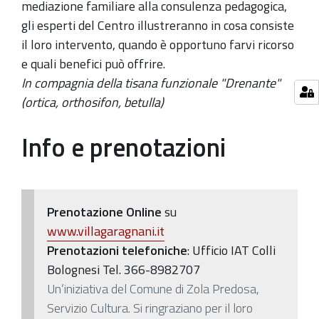
Villa:
mediazione familiare alla consulenza pedagogica,
té
gli esperti del Centro illustreranno in cosa consiste
conferenza
il loro intervento, quando è opportuno farvi ricorso
il
e quali benefici può offrire.
13
In compagnia della tisana funzionale "Drenante"
aprile,
(ortica, orthosifon, betulla)
alle
ore
Info e prenotazioni
17
a
Villa
Edvige
Prenotazione Online
su
Garagnani
www.villagaragnani.it
Prenotazioni telefoniche
: Ufficio IAT Colli
Bolognesi Tel. 366-8982707
Un’iniziativa del Comune di Zola Predosa,
Servizio Cultura.
Si ringraziano per il loro