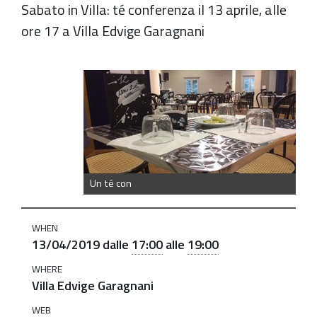
Sabato in Villa: té conferenza il 13 aprile, alle
ore 17 a Villa Edvige Garagnani
https://old.comune.zolapredosa.bo.it/events/un-
te-
con-
13-
aprile
Un
Un té con
tè
con:
WHEN
"Il
13/04/2019
dalle
17:00
alle
19:00
Centro
WHERE
per
Villa Edvige Garagnani
le
WEB
famiglie.