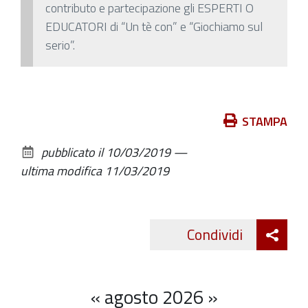
contributo e partecipazione gli ESPERTI O
EDUCATORI di “Un tè con” e “Giochiamo sul
serio”.
Azioni
STAMPA
sul
pubblicato il
10/03/2019
—
documento
ultima modifica
11/03/2019
Att
Condividi
Twitte
cond
«
agosto 2026
»