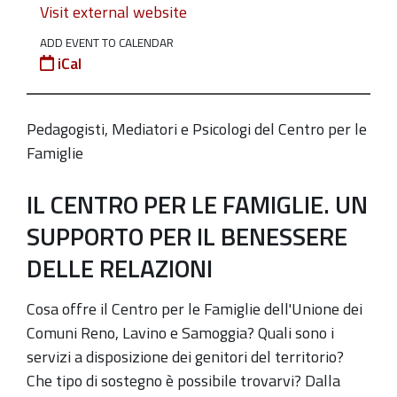
Visit external website
Un
supporto
ADD EVENT TO CALENDAR
iCal
per
il
benessere
Pedagogisti, Mediatori e Psicologi del Centro per le
delle
Famiglie
relazioni"
2019-
IL CENTRO PER LE FAMIGLIE. UN
04-
SUPPORTO PER IL BENESSERE
13T17:00:00+02:00
DELLE RELAZIONI
2019-
04-
Cosa offre il Centro per le Famiglie dell'Unione dei
13T19:00:00+02:00
Comuni Reno, Lavino e Samoggia? Quali sono i
Sabato
servizi a disposizione dei genitori del territorio?
in
Che tipo di sostegno è possibile trovarvi? Dalla