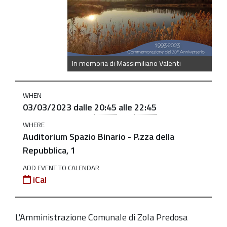
Uno
Bianca
Reload
2023-
03-
In memoria di Massimiliano Valenti
03T20:45:00+01:00
2023-
WHEN
03/03/2023
dalle
20:45
alle
22:45
03-
03T22:45:00+01:00
WHERE
Auditorium Spazio Binario - P.zza della
Spettacolo-
Repubblica, 1
inchiesta
in
ADD EVENT TO CALENDAR
iCal
tre
atti
sulla
L'Amministrazione Comunale di Zola Predosa
Uno