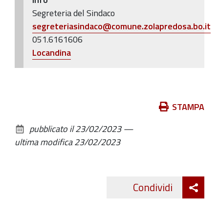
Segreteria del Sindaco
segreteriasindaco@comune.zolapredosa.bo.it
051.6161606
Locandina
Azioni
STAMPA
sul
pubblicato il
23/02/2023
—
documento
ultima modifica
23/02/2023
Att
Condividi
Twitte
cond