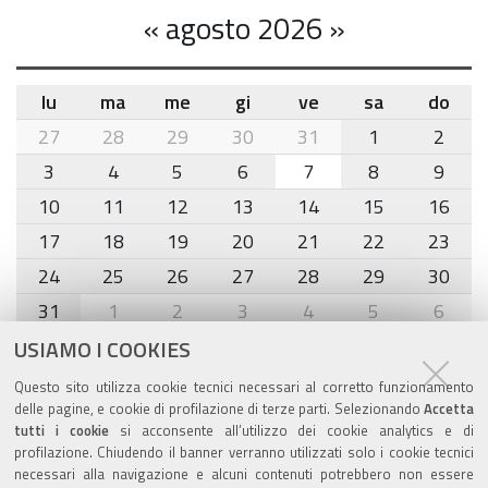
«
agosto 2026
»
lu
ma
me
gi
ve
sa
do
month-
27
28
29
30
31
1
2
8
3
4
5
6
7
8
9
10
11
12
13
14
15
16
17
18
19
20
21
22
23
24
25
26
27
28
29
30
31
1
2
3
4
5
6
USIAMO I COOKIES
Agenda eventi
Questo sito utilizza cookie tecnici necessari al corretto funzionamento
delle pagine, e cookie di profilazione di terze parti. Selezionando
Accetta
torna alla sezione
tutti i cookie
si acconsente all’utilizzo dei cookie analytics e di
profilazione. Chiudendo il banner verranno utilizzati solo i cookie tecnici
necessari alla navigazione e alcuni contenuti potrebbero non essere