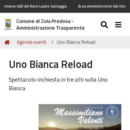
Unione Valli del Reno Lavino Samoggia
Area amministratori del sito
Comune di Zola Predosa -
SEARC
Togg
Amministrazione Trasparente
Tu
Home
Agenda eventi
Uno Bianca Reload
sei
qui:
Uno Bianca Reload
Spettacolo-inchiesta in tre atti sulla Uno
Bianca
https://old.comune.zolapredosa.bo.it/events/uno-
bianca-
reload