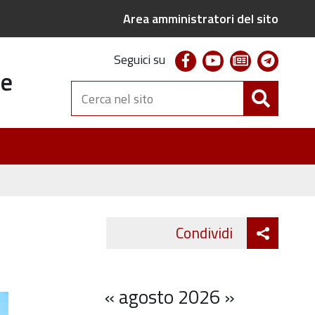
Area amministratori del sito
facebook
youtube
newsletter
telegr
Seguici su
te
Cerca
nel
sito
Attiva
Condividi
Twitter
Fa
condivi
«
agosto 2026
»