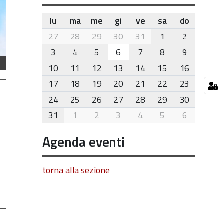
lu
ma
me
gi
ve
sa
do
month-
27
28
29
30
31
1
2
8
3
4
5
6
7
8
9
10
11
12
13
14
15
16
17
18
19
20
21
22
23
24
25
26
27
28
29
30
31
1
2
3
4
5
6
Agenda eventi
torna alla sezione