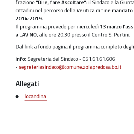
di-
frazione
"Dire, fare Ascoltare"
: il Sindaco e la Giunt
fine-
cittadini nel percorso della
Verifica di fine mandato
mandato-
2014-2019.
assemblea-
Il programma prevede per mercoledì
13 marzo l'as
di-
a
LAVINO,
alle
ore 20.30 presso il Centro S. Pertini.
frazione-
Dal link a fondo pagina il programma completo degli 
a-
lavino
info:
Segreteria del Sindaco
-
051.61.61.606
-
segreteriasindaco@comune.zolapredosa.bo.it
"Verifica
di
Allegati
fine
mandato":
locandina
13
marzo
assemblea
di
frazione