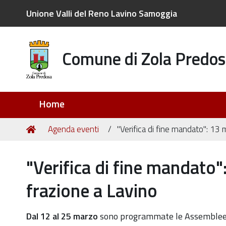
Unione Valli del Reno Lavino Samoggia
Comune di Zola Predos
Sezioni
Home
Tu
Home
Agenda eventi
"Verifica di fine mandato": 13
sei
qui:
"Verifica di fine mandato
frazione a Lavino
https://old.comune.zolapredosa.bo.it/events/verifica
Dal 12 al 25 marzo
sono programmate le Assemblee