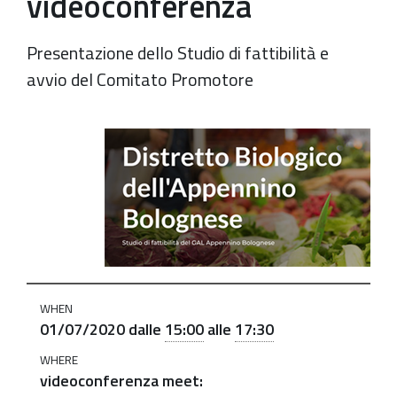
videoconferenza
Presentazione dello Studio di fattibilità e
avvio del Comitato Promotore
https://old.comune.zolapredosa.bo.it/events/verso-
il-
distretto-
biologico-
dellappennino-
bolognese-
1-
luglio-
WHEN
01/07/2020
dalle
15:00
alle
17:30
incontro-
in-
WHERE
videoconferenza
videoconferenza meet: