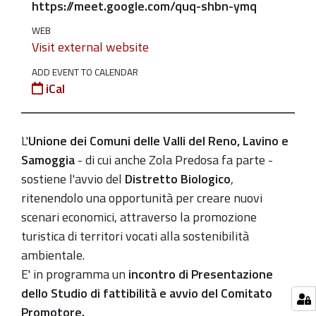
https://meet.google.com/quq-shbn-ymq
Verso
il
WEB
Visit external website
Distretto
Biologico
ADD EVENT TO CALENDAR
dell'Appennino
iCal
Bolognese:
1
L'
Unione dei Comuni delle Valli del Reno, Lavino e
luglio,
Samoggia
- di cui anche Zola Predosa fa parte -
incontro
sostiene l'avvio del
Distretto Biologico
,
in
ritenendolo una opportunità per creare nuovi
videoconferenza
scenari economici, attraverso la promozione
2020-
turistica di territori vocati alla sostenibilità
07-
ambientale.
01T15:00:00+02:00
E' in programma un
incontro di
Presentazione
2020-
dello Studio di fattibilità e avvio del Comitato
07-
Promotore.