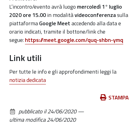
01T17:30:00+02:00
L’incontro/evento avrà luogo
mercoledì 1° luglio
Presentazione
2020 ore 15.00
in modalità
videoconferenza
sulla
dello
piattaforma
Google Meet
accedendo
alla data e
Studio
orario indicati
, tramite il bottone/link che
di
segue:
https://meet.google.com/quq-shbn-ymq
fattibilità
Link utili
e
avvio
Per tutte le info e gli approfondimenti leggi la
del
notizia dedicata
Comitato
Promotore
Azioni
STAMPA
sul
pubblicato il
24/06/2020
—
documento
ultima modifica
24/06/2020