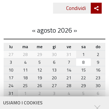
Att
Condividi
Twitte
cond
«
agosto 2026
»
lu
ma
me
gi
ve
sa
do
month-
27
28
29
30
31
1
2
8
3
4
5
6
7
8
9
10
11
12
13
14
15
16
17
18
19
20
21
22
23
24
25
26
27
28
29
30
31
1
2
3
4
5
6
USIAMO I COOKIES
Agenda eventi