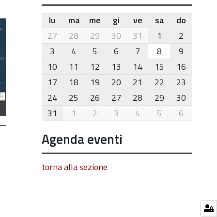
lu
ma
me
gi
ve
sa
do
month-
27
28
29
30
31
1
2
8
3
4
5
6
7
8
9
10
11
12
13
14
15
16
17
18
19
20
21
22
23
24
25
26
27
28
29
30
31
1
2
3
4
5
6
Agenda eventi
torna alla sezione