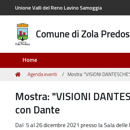
Unione Valli del Reno Lavino Samoggia
Comune di Zola Predos
Sezioni
Home
Tu
Home
Agenda eventi
Mostra: "VISIONI DANTESCHE". G
sei
qui:
Mostra: "VISIONI DANTESCH
con Dante
Dal 5 al 26 dicembre 2021 presso la Sala dell