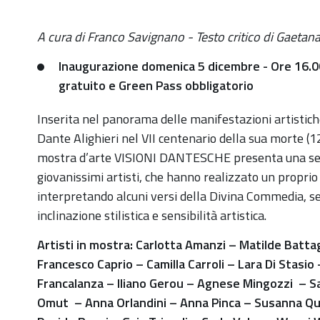
https://old.comune.zolapredosa.bo.it/events/visioni-
A cura di Franco Savignano - Testo critico di Gaetan
dantesche
Inaugurazione domenica 5 dicembre - Ore 16.0
Mostra:
gratuito e Green Pass obbligatorio
"VISIONI
DANTESCHE".
Inserita nel panorama delle manifestazioni artistic
Giovani
Dante Alighieri nel VII centenario della sua morte (
artisti
mostra d’arte VISIONI DANTESCHE presenta una seri
viaggiano
giovanissimi artisti, che hanno realizzato un proprio
con
interpretando alcuni versi della Divina Commedia, s
Dante
inclinazione stilistica e sensibilità artistica.
2021-
Artisti in mostra: Carlotta Amanzi – Matilde Batta
12-
Francesco Caprio – Camilla Carroli – Lara Di Stasi
05T00:00:00+01:00
Francalanza – Iliano Gerou – Agnese Mingozzi – Sa
2021-
Omut – Anna Orlandini – Anna Pinca – Susanna Qu