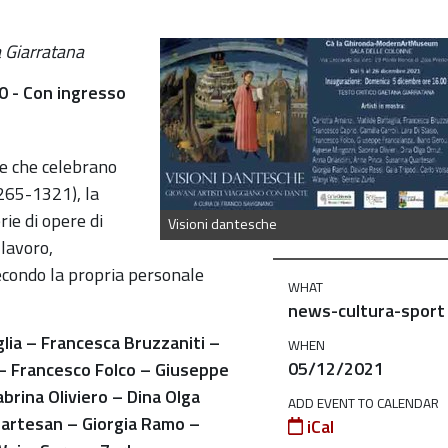
a Giarratana
0 - Con ingresso
he che celebrano
1265-1321), la
e di opere di
Visioni dantesche
 lavoro,
econdo la propria personale
WHAT
news-cultura-sport
glia – Francesca Bruzzaniti –
WHEN
05/12/2021
o – Francesco Folco – Giuseppe
brina Oliviero – Dina Olga
ADD EVENT TO CALENDAR
artesan – Giorgia Ramo –
iCal