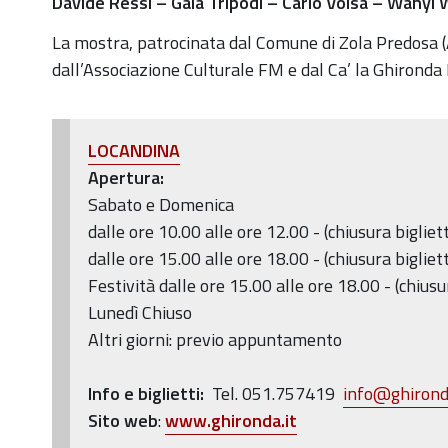
12-
Davide Ressi – Gaia Tripodi – Carlo Volsa – Wanyi 
05T23:59:59+01:00
La mostra, patrocinata dal Comune di Zola Predosa (
Dal
dall’Associazione Culturale FM e dal Ca’ la Ghirond
5
al
26
LOCANDINA
dicembre
Apertura:
2021
Sabato e Domenica
presso
dalle ore 10.00 alle ore 12.00 - (chiusura bigliet
la
dalle ore 15.00 alle ore 18.00 - (chiusura bigliet
Sala
Festività dalle ore 15.00 alle ore 18.00 - (chiusu
delle
Lunedì Chiuso
Colonne
Altri giorni: previo appuntamento
del
Ca'
Info e biglietti:
Tel.
051.757419
info@ghironda
la
S
ito web
:
www.ghironda.it
Ghironda-