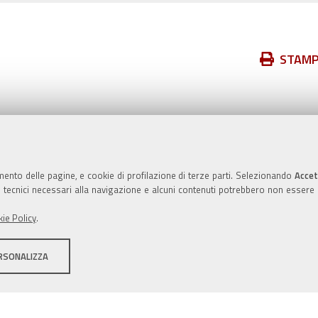
Azioni
STAM
sul
documento
Valuta questo sito
mento delle pagine, e cookie di profilazione di terze parti. Selezionando
Accet
ie tecnici necessari alla navigazione e alcuni contenuti potrebbero non essere
ie Policy
.
RSONALIZZA