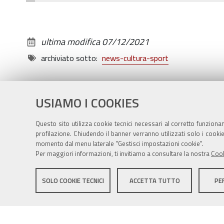
ModernArtMuseum
ultima modifica
07/12/2021
archiviato sotto:
news-cultura-sport
USIAMO I COOKIES
Questo sito utilizza cookie tecnici necessari al corretto funziona
profilazione. Chiudendo il banner verranno utilizzati solo i cook
momento dal menu laterale "Gestisci impostazioni cookie".
Per maggiori informazioni, ti invitiamo a consultare la nostra
Cook
Sito istituzionale Comune di Zola Predosa
SOLO COOKIE TECNICI
ACCETTA TUTTO
PE
Privacy policy
|
DPO
|
Accessibilità