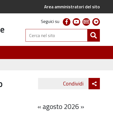
Area amministratori del sito
facebook
youtube
newsletter
telegr
Seguici su
te
Cerca
nel
sito
o
Attiva
Condividi
Twitter
Fa
condivi
«
agosto 2026
»