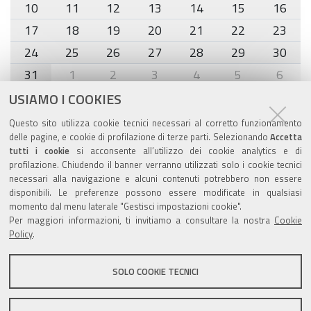
10
11
12
13
14
15
16
17
18
19
20
21
22
23
24
25
26
27
28
29
30
31
1
2
3
4
5
6
USIAMO I COOKIES
Agenda eventi
Questo sito utilizza cookie tecnici necessari al corretto funzionamento
delle pagine, e cookie di profilazione di terze parti. Selezionando
Accetta
torna alla sezione
tutti i cookie
si acconsente all’utilizzo dei cookie analytics e di
profilazione. Chiudendo il banner verranno utilizzati solo i cookie tecnici
necessari alla navigazione e alcuni contenuti potrebbero non essere
disponibili. Le preferenze possono essere modificate in qualsiasi
momento dal menu laterale "Gestisci impostazioni cookie".
Valuta questo sito
Per maggiori informazioni, ti invitiamo a consultare la nostra
Cookie
Policy
.
SOLO COOKIE TECNICI
Sito istituzionale Comune di Zola Predosa