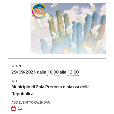
https://old.comune.zolapredosa.bo.it/events/volontasso
2024
Volontassociate
-
29
settembre
2024
2024-
09-
WHEN
29T10:00:00+02:00
29/09/2024
dalle
10:00
alle
13:00
2024-
WHERE
Municipio di Zola Predosa e piazza della
09-
Repubblica
29T13:00:00+02:00
La
ADD EVENT TO CALENDAR
iCal
Festa