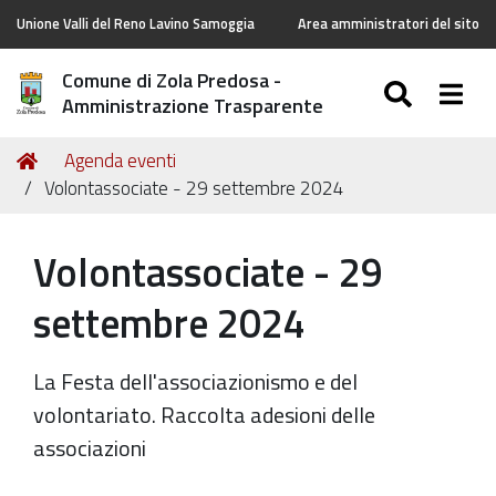
Unione Valli del Reno Lavino Samoggia
Area amministratori del sito
Comune di Zola Predosa -
SEARC
Togg
Amministrazione Trasparente
Tu
Home
Agenda eventi
sei
Volontassociate - 29 settembre 2024
qui:
Volontassociate - 29
settembre 2024
La Festa dell'associazionismo e del
volontariato. Raccolta adesioni delle
associazioni