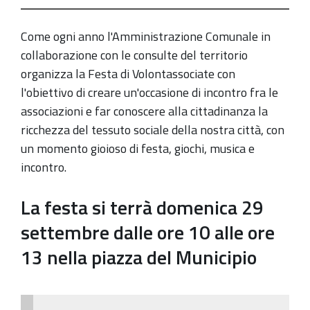
dell'associazionismo
e
Come ogni anno l'Amministrazione Comunale in
del
collaborazione con le consulte del territorio
volontariato.
organizza la Festa di Volontassociate con
Raccolta
l'obiettivo di creare un'occasione di incontro fra le
adesioni
associazioni e far conoscere alla cittadinanza la
delle
ricchezza del tessuto sociale della nostra città,
con
associazioni
un
momento gioioso di festa, giochi, musica e
incontro.
La festa si terrà domenica 29
settembre dalle ore 10 alle ore
13 nella piazza del Municipio