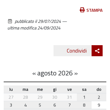
Azioni
STAMPA
sul
pubblicato il
29/07/2024
—
documento
ultima modifica
24/09/2024
Att
Condividi
Twitte
cond
«
agosto 2026
»
lu
ma
me
gi
ve
sa
do
month-
27
28
29
30
31
1
2
8
3
4
5
6
7
8
9