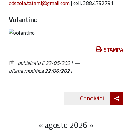
edszola.tatami@gmail.com
| cell. 388.4752791
Volantino
Azioni
STAMPA
sul
pubblicato il
22/06/2021
—
documento
ultima modifica
22/06/2021
Att
Condividi
Twitte
cond
«
agosto 2026
»