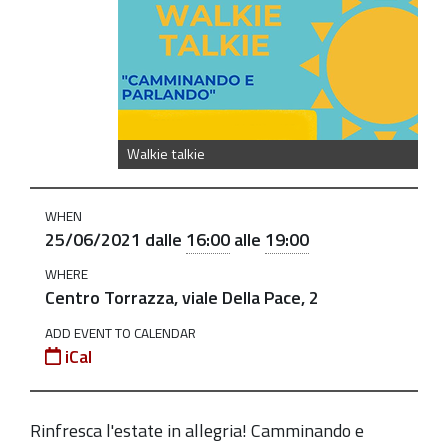
https://old.comune.zolapredosa.bo.it/events/walkie-
talkie-
camminando-
e-
parlando-
passeggiata-
Walkie talkie
il-
25-
WHEN
giugno
25/06/2021
dalle
16:00
alle
19:00
Walkie
WHERE
talkie:
Centro Torrazza, viale Della Pace, 2
"Camminando
ADD EVENT TO CALENDAR
e
iCal
parlando".
Passeggiata
il
Rinfresca l'estate in allegria! Camminando e