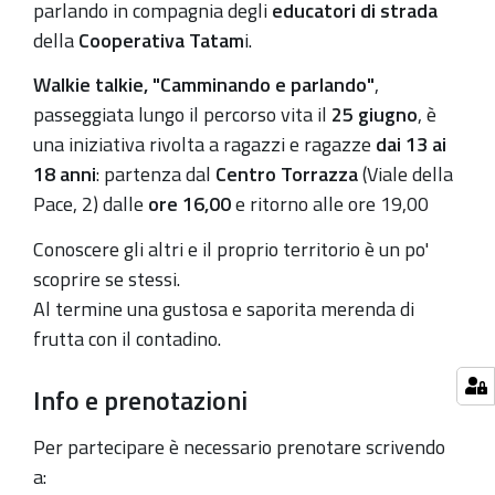
25
parlando in compagnia degli
educatori di strada
giugno
della
Cooperativa Tatam
i.
2021-
Walkie talkie, "Camminando e parlando"
,
06-
passeggiata lungo il percorso vita il
25 giugno
, è
25T16:00:00+02:00
una iniziativa rivolta a ragazzi e ragazze
dai 13 ai
2021-
18 anni
: partenza dal
Centro Torrazza
(Viale della
06-
Pace, 2) dalle
ore 16,00
e ritorno alle ore 19,00
25T19:00:00+02:00
Conoscere gli altri e il proprio territorio è un po'
scoprire se stessi.
Al termine una gustosa e saporita merenda di
frutta con il contadino.
Info e prenotazioni
Per partecipare è necessario prenotare scrivendo
a: