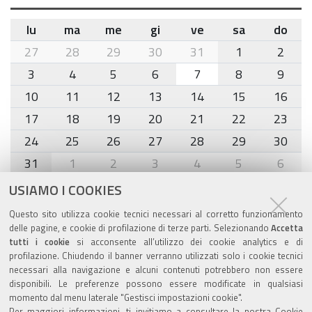
lu
ma
me
gi
ve
sa
do
month-
27
28
29
30
31
1
2
8
3
4
5
6
7
8
9
10
11
12
13
14
15
16
17
18
19
20
21
22
23
24
25
26
27
28
29
30
31
1
2
3
4
5
6
USIAMO I COOKIES
Agenda eventi
Questo sito utilizza cookie tecnici necessari al corretto funzionamento
delle pagine, e cookie di profilazione di terze parti. Selezionando
Accetta
torna alla sezione
tutti i cookie
si acconsente all’utilizzo dei cookie analytics e di
profilazione. Chiudendo il banner verranno utilizzati solo i cookie tecnici
necessari alla navigazione e alcuni contenuti potrebbero non essere
disponibili. Le preferenze possono essere modificate in qualsiasi
Valuta questo sito
momento dal menu laterale "Gestisci impostazioni cookie".
Per maggiori informazioni, ti invitiamo a consultare la nostra
Cookie