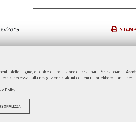
Azioni
05/2019
STAM
sul
documento
Valuta questo sito
mento delle pagine, e cookie di profilazione di terze parti. Selezionando
Accet
ie tecnici necessari alla navigazione e alcuni contenuti potrebbero non essere
ie Policy
.
RSONALIZZA