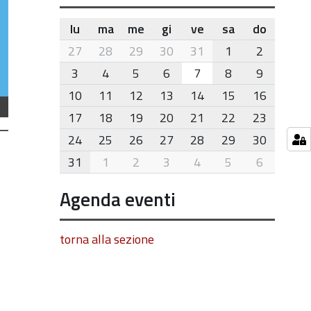
lu
ma
me
gi
ve
sa
do
month-
27
28
29
30
31
1
2
8
3
4
5
6
7
8
9
10
11
12
13
14
15
16
17
18
19
20
21
22
23
24
25
26
27
28
29
30
31
1
2
3
4
5
6
Agenda eventi
torna alla sezione