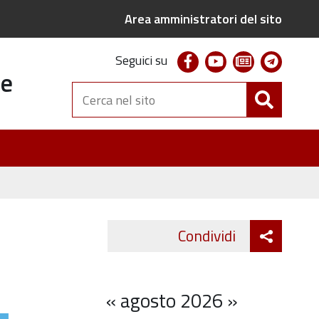
Area amministratori del sito
facebook
youtube
newsletter
telegr
Seguici su
te
Cerca
nel
sito
Attiva
Condividi
Twitter
Fa
condivi
«
agosto 2026
»