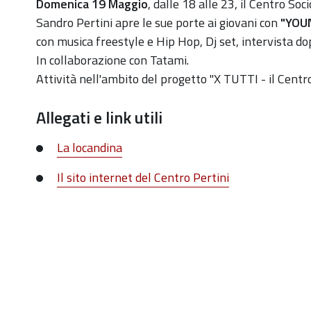
https://old.comune.zolapredosa.bo.it/events/young-
Domenica 19 Maggio
, dalle 18 alle 23, il Centro Soc
al-
Sandro Pertini apre le sue porte ai giovani con
"YOU
centro-
con musica freestyle e Hip Hop, Dj set, intervista do
pertini
In collaborazione con Tatami.
Attività nell'ambito del progetto "X TUTTI - il Centro
YOUNG
al
Allegati e link utili
Centro
"Pertini"
La locandina
2019-
Il sito internet del Centro Pertini
05-
19T18:00:00+02:00
2019-
05-
19T23:00:00+02:00
Il
Centro