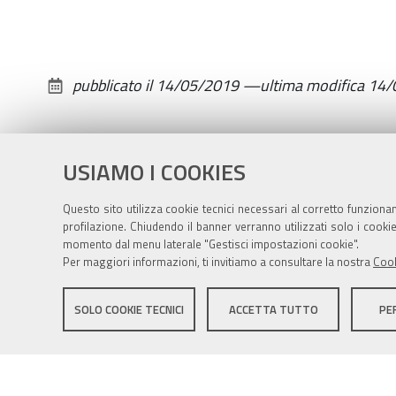
"Pertini"
apre
le
pubblicato il
14/05/2019
—
ultima modifica
14/
sue
porte
ai
giovani
USIAMO I COOKIES
Questo sito utilizza cookie tecnici necessari al corretto funziona
profilazione. Chiudendo il banner verranno utilizzati solo i cook
momento dal menu laterale "Gestisci impostazioni cookie".
Per maggiori informazioni, ti invitiamo a consultare la nostra
Cook
Sito istituzionale Comune di Zola Predosa
SOLO COOKIE TECNICI
ACCETTA TUTTO
PE
Privacy policy
|
DPO
|
Accessibilità