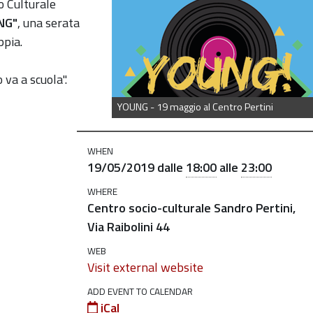
io Culturale
NG"
, una serata
ppia.
 va a scuola".
YOUNG - 19 maggio al Centro Pertini
WHEN
19/05/2019
dalle
18:00
alle
23:00
WHERE
Centro socio-culturale Sandro Pertini,
Via Raibolini 44
WEB
Visit external website
ADD EVENT TO CALENDAR
iCal