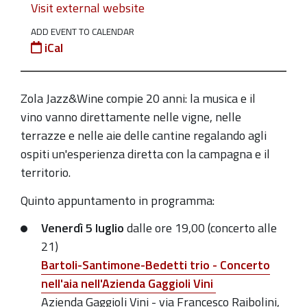
Visit external website
07-
ADD EVENT TO CALENDAR
05T19:00:00+02:00
iCal
2019-
07-
05T23:00:00+02:00
Zola Jazz&Wine compie 20 anni: l
a musica e il
vino vanno direttamente nelle vigne, nelle
Nell'ambito
terrazze e nelle aie delle cantine regalando agli
di
ospiti un'esperienza diretta con la campagna e il
Zola
territorio.
Jazz&Wine
2019
Quinto appuntamento in programma:
Venerdì 5 luglio
dalle ore 19,00 (concerto alle
21)
Bartoli-Santimone-Bedetti trio -
Concerto
nell'aia nell'Azienda Gaggioli Vini
Azienda Gaggioli Vini - via Francesco Raibolini,