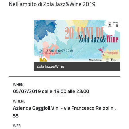
Nell'ambito di Zola Jazz&Wine 2019
https://old.comune.zolapredosa.bo.it/events/zjw-
5-
gluglio
Bartoli-
Santimone-
Bedetti
Zola Jazz&Wine
trio
-
WHEN
Concerto
05/07/2019
dalle
19:00
alle
23:00
nell'aia
WHERE
nell'Azienda
Azienda Gaggioli Vini - via Francesco Raibolini,
Gaggioli
55
Vini
WEB
2019-