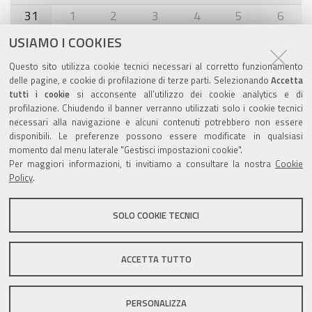
31
1
2
3
4
5
6
USIAMO I COOKIES
Agenda eventi
Questo sito utilizza cookie tecnici necessari al corretto funzionamento
delle pagine, e cookie di profilazione di terze parti. Selezionando
Accetta
torna alla sezione
tutti i cookie
si acconsente all’utilizzo dei cookie analytics e di
profilazione. Chiudendo il banner verranno utilizzati solo i cookie tecnici
necessari alla navigazione e alcuni contenuti potrebbero non essere
disponibili. Le preferenze possono essere modificate in qualsiasi
Valuta questo sito
momento dal menu laterale "Gestisci impostazioni cookie".
Per maggiori informazioni, ti invitiamo a consultare la nostra
Cookie
Policy
.
SOLO COOKIE TECNICI
Sito istituzionale Comune di Zola Predosa
ACCETTA TUTTO
PERSONALIZZA
Privacy policy
|
DPO
|
Accessibilità