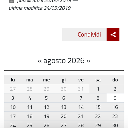
pubblicato il
24/05/2019
—
documento
ultima modifica
24/05/2019
Att
Condividi
Twitte
cond
«
agosto 2026
»
lu
ma
me
gi
ve
sa
do
month-
27
28
29
30
31
1
2
8
3
4
5
6
7
8
9
10
11
12
13
14
15
16
17
18
19
20
21
22
23
24
25
26
27
28
29
30