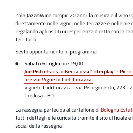
https://old.comune.zolapredosa.bo.it/events/zjw-
Zola Jazz&Wine compie 20 anni: l
a musica e il vino 
6-
direttamente nelle vigne, nelle terrazze e nelle aie 
luglio
regalando agli ospiti un'esperienza diretta con la ca
territorio.
Joe
Pisto-
Sesto appuntamento in programma:
Fausto
Sabato 6 Luglio
ore 19,00
Beccalossi
Joe Pisto-Fausto Beccalossi "Interplay"
-
Pic-ni
"Interplay"
presso Vigneto Lodi Corazza
-
Vigneto Lodi Corazza - via Risorgimento, 223 - Z
Pic-
Predosa - BO
nic
in
La rassegna partecipa al cartellone di
Bologna Esta
vigna
tutti i dettagli e le curiosità tramite il sito ufficiale e 
presso
social della rassegna.
Vigneto