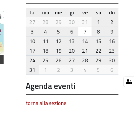
lu
ma
me
gi
ve
sa
do
month-
27
28
29
30
31
1
2
8
3
4
5
6
7
8
9
10
11
12
13
14
15
16
17
18
19
20
21
22
23
24
25
26
27
28
29
30
31
1
2
3
4
5
6
Agenda eventi
torna alla sezione