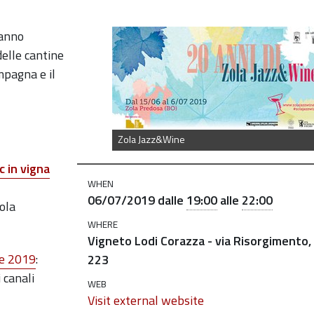
vanno
delle cantine
mpagna e il
Zola Jazz&Wine
c in vigna
WHEN
06/07/2019
dalle
19:00
alle
22:00
ola
WHERE
Vigneto Lodi Corazza - via Risorgimento,
te 2019
:
223
i canali
WEB
Visit external website