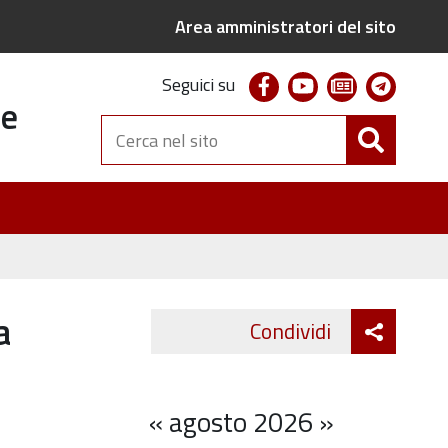
Area amministratori del sito
facebook
youtube
newsletter
telegr
Seguici su
te
Cerca
nel
sito
a
Attiva
Condividi
Twitter
Fa
condivi
«
agosto 2026
»