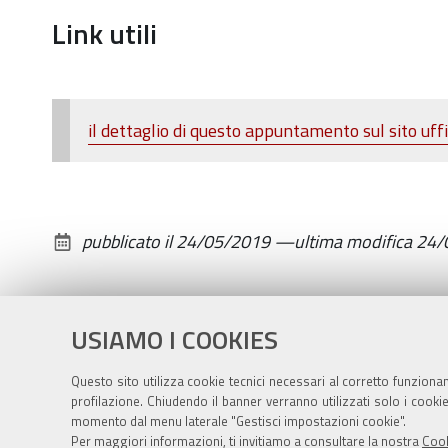
Lodi
Link utili
Corazza
2019-
07-
06T19:00:00+02:00
il dettaglio di questo appuntamento sul sito uffi
2019-
07-
06T22:00:00+02:00
pubblicato il
24/05/2019
—
ultima modifica
24/
Nell'ambito
di
Zola
USIAMO I COOKIES
Jazz&Wine
2019
Questo sito utilizza cookie tecnici necessari al corretto funziona
profilazione. Chiudendo il banner verranno utilizzati solo i cook
momento dal menu laterale "Gestisci impostazioni cookie".
Per maggiori informazioni, ti invitiamo a consultare la nostra
Cook