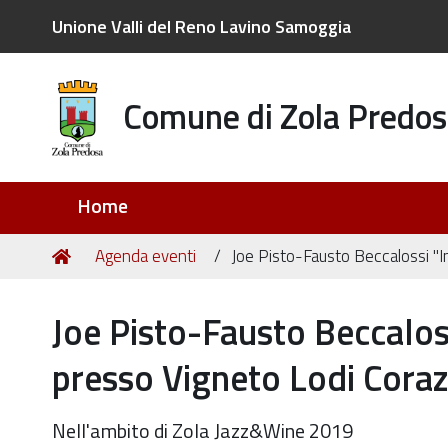
Unione Valli del Reno Lavino Samoggia
Comune di Zola Predos
Sezioni
Home
Tu
Home
Agenda eventi
Joe Pisto-Fausto Beccalossi "In
sei
qui:
Joe Pisto-Fausto Beccaloss
presso Vigneto Lodi Cora
Nell'ambito di Zola Jazz&Wine 2019