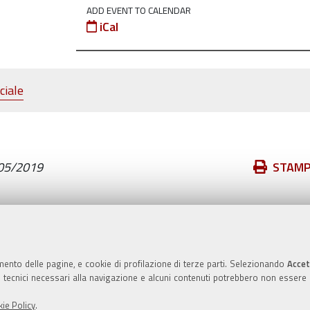
ADD EVENT TO CALENDAR
iCal
ciale
Azioni
05/2019
STAM
sul
documento
Valuta questo sito
mento delle pagine, e cookie di profilazione di terze parti. Selezionando
Accet
ie tecnici necessari alla navigazione e alcuni contenuti potrebbero non essere
ie Policy
.