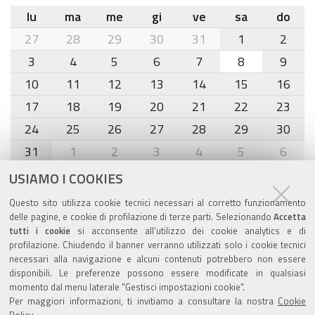
lu
ma
me
gi
ve
sa
do
month-
27
28
29
30
31
1
2
8
3
4
5
6
7
8
9
10
11
12
13
14
15
16
17
18
19
20
21
22
23
24
25
26
27
28
29
30
31
1
2
3
4
5
6
USIAMO I COOKIES
Agenda eventi
Questo sito utilizza cookie tecnici necessari al corretto funzionamento
delle pagine, e cookie di profilazione di terze parti. Selezionando
Accetta
torna alla sezione
tutti i cookie
si acconsente all’utilizzo dei cookie analytics e di
profilazione. Chiudendo il banner verranno utilizzati solo i cookie tecnici
necessari alla navigazione e alcuni contenuti potrebbero non essere
disponibili. Le preferenze possono essere modificate in qualsiasi
Valuta questo sito
momento dal menu laterale "Gestisci impostazioni cookie".
Per maggiori informazioni, ti invitiamo a consultare la nostra
Cookie
Policy
.