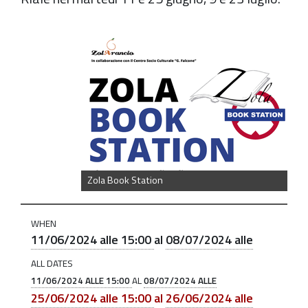
https://old.comune.zolapredosa.bo.it/events/zola-
book-
station-
estate-
2024
Zola
Book
Station:
Zola Book Station
libri
di
WHEN
seconda
11/06/2024 alle 15:00
al
08/07/2024 alle
mano
ALL DATES
in
11/06/2024 ALLE 15:00
AL
08/07/2024 ALLE
dono
25/06/2024 alle 15:00
al
26/06/2024 alle