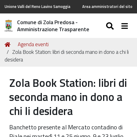
Unione Valli del Reno Lavino Samoggia
Area amministratori del sito
Comune di Zola Predosa -
SEARC
Togg
Amministrazione Trasparente
Tu
Home
Agenda eventi
sei
Zola Book Station: libri di seconda mano in dono a chi li
qui:
desidera
Zola Book Station: libri di
seconda mano in dono a
chi li desidera
Banchetto presente al Mercato contadino di
Riale nei martedì 11 e 25 giugno, 9 e 23 luglio.