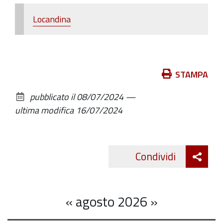
Riale
nei
Locandina
martedì
11
e
25
Azioni
STAMPA
giugno,
sul
pubblicato il
08/07/2024
—
9
documento
ultima modifica
16/07/2024
e
23
luglio.
Att
Condividi
Twitte
cond
«
agosto 2026
»