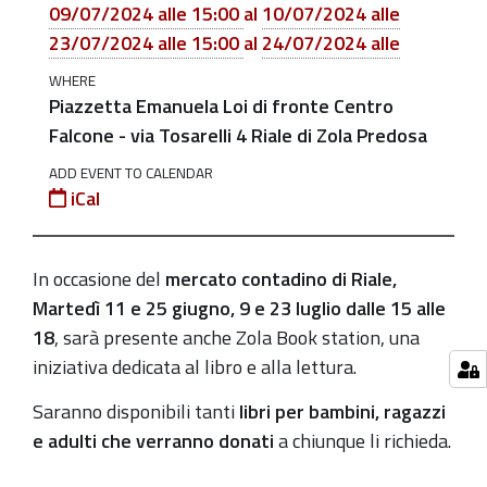
a
09/07/2024 alle 15:00
al
10/07/2024 alle
chi
23/07/2024 alle 15:00
al
24/07/2024 alle
li
WHERE
desidera
Piazzetta Emanuela Loi di fronte Centro
2024-
Falcone - via Tosarelli 4 Riale di Zola Predosa
06-
ADD EVENT TO CALENDAR
11T15:00:00+02:00
iCal
2024-
07-
In occasione del
mercato contadino di Riale,
08T23:59:59+02:00
Martedì 11 e 25 giugno, 9 e 23 luglio
dalle 15 alle
Banchetto
18
, sarà presente anche Zola Book station, una
presente
iniziativa dedicata al libro e alla lettura.
al
Mercato
Saranno disponibili tanti
libri per bambini, ragazzi
contadino
e adulti che verranno donati
a chiunque li richieda.
di