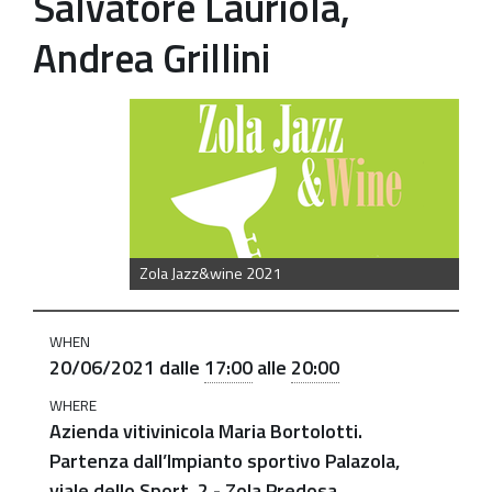
Salvatore Lauriola,
Andrea Grillini
https://old.comune.zolapredosa.bo.it/events/zola-
jazz-
wine-
2021-
flute-
fever-
Zola Jazz&wine 2021
and-
the-
WHEN
soultes-
20/06/2021
dalle
17:00
alle
20:00
carlo-
maver-
WHERE
Azienda vitivinicola Maria Bortolotti.
stefano-
Partenza dall’Impianto sportivo Palazola,
de-
viale dello Sport, 2 - Zola Predosa