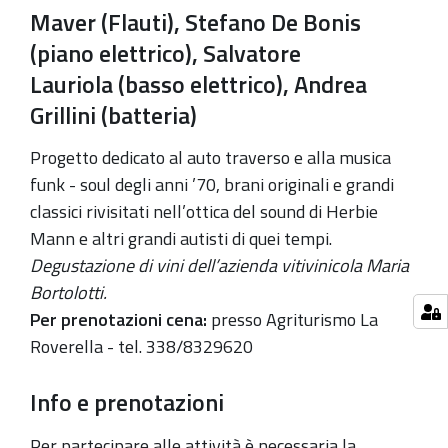
Maver (Flauti),
Stefano De Bonis
Bonis,
(piano elettrico), Salvatore
Salvatore
Lauriola,
Lauriola
(basso elettrico), Andrea
Andrea
Grillini (batteria)
Grillini
Progetto dedicato al auto traverso e alla musica
2021-
funk - soul degli anni ’70, brani originali e grandi
06-
classici rivisitati nell’ottica del sound di Herbie
20T17:00:00+02:00
Mann e altri grandi autisti di quei tempi.
2021-
Degustazione di vini dell’azienda vitivinicola Maria
06-
Bortolotti.
20T20:00:00+02:00
Per prenotazioni cena:
presso Agriturismo La
Roverella - tel. 338/8329620
Info e prenotazioni
Per partecipare alle attività è necessaria la