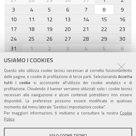
8
3
4
5
6
7
8
9
10
11
12
13
14
15
16
17
18
19
20
21
22
23
24
25
26
27
28
29
30
31
1
2
3
4
5
6
USIAMO I COOKIES
Agenda eventi
Questo sito utilizza cookie tecnici necessari al corretto funzionamento
delle pagine, e cookie di profilazione di terze parti. Selezionando
Accetta
torna alla sezione
tutti i cookie
si acconsente all’utilizzo dei cookie analytics e di
profilazione. Chiudendo il banner verranno utilizzati solo i cookie tecnici
necessari alla navigazione e alcuni contenuti potrebbero non essere
disponibili. Le preferenze possono essere modificate in qualsiasi
Valuta questo sito
momento dal menu laterale "Gestisci impostazioni cookie".
Per maggiori informazioni, ti invitiamo a consultare la nostra
Cookie
Policy
.
SOLO COOKIE TECNICI