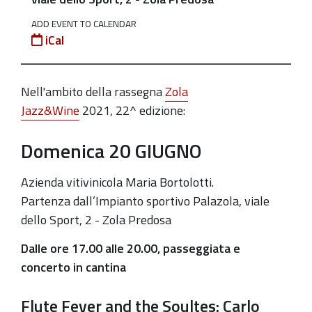
bonis-
salvatore-
ADD EVENT TO CALENDAR
iCal
lauriola-
andrea-
grillini
Nell'ambito della rassegna
Zola
Zola
Jazz&Wine
2021, 22^ edizione:
Jazz&wine
2021:
Domenica 20
GIUGNO
Flute
Fever
Azienda vitivinicola Maria Bortolotti.
and
Partenza dall’Impianto sportivo Palazola, viale
the
dello Sport, 2 - Zola Predosa
Soultes:
Dalle ore 17.00 alle 20.00, passeggiata e
Carlo
concerto in
cantina
Maver,
Stefano
Flute Fever and the Soultes: Carlo
De