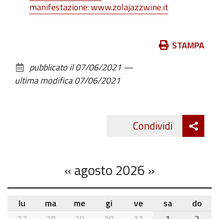
manifestazione: www.zolajazzwine.it
Azioni
STAMPA
sul
pubblicato il
07/06/2021
—
documento
ultima modifica
07/06/2021
Att
Condividi
Twitte
cond
«
agosto 2026
»
lu
ma
me
gi
ve
sa
do
month-
27
28
29
30
31
1
2