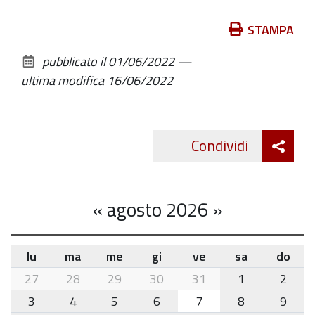
Azioni
STAMPA
sul
pubblicato il
01/06/2022
—
documento
ultima modifica
16/06/2022
Att
Condividi
Twitte
cond
«
agosto 2026
»
lu
ma
me
gi
ve
sa
do
month-
27
28
29
30
31
1
2
8
3
4
5
6
7
8
9