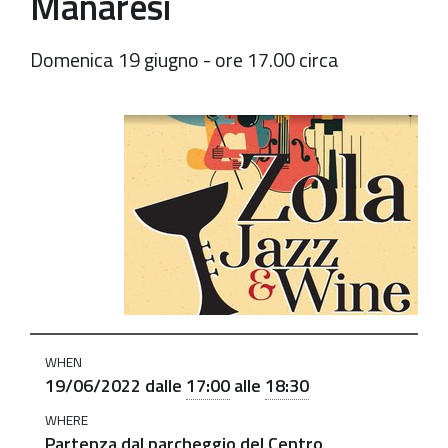
Manaresi
Domenica 19 giugno - ore 17.00 circa
https://old.comune.zolapredosa.bo.it/events/zola-
jazz-
wine-
2022-
19-
06-
manaresi
Zola
Jazz&Wine
WHEN
2022
19/06/2022
dalle
17:00
alle
18:30
-
WHERE
Trekking
Partenza dal parcheggio del Centro