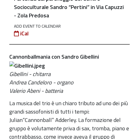
concerto
Socioculturale Sandro “Pertini” in Via Capuzzi
con
- Zola Predosa
degustazione
ADD EVENT TO CALENDAR
di
iCal
vini
dell’azienda
vitivinicola
Cannonballmania con Sandro Gibellini
Manaresi
2022-
Gibellini - chitarra
06-
Andrea Candeloro - organo
19T17:00:00+02:00
Valerio Abeni - batteria
2022-
La musica del trio è un chiaro tributo ad uno dei più
06-
grandi sassofonisti di tutti i tempi:
19T18:30:00+02:00
Julian“Cannonball” Adderley. La formazione del
Domenica
gruppo è volutamente priva di sax, tromba, piano e
19
contrabbasso, come invece aveva il gruppo di