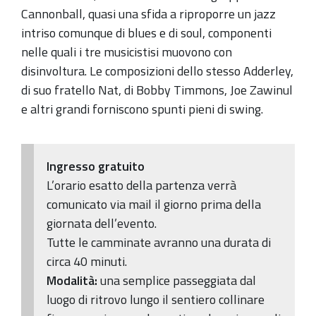
giugno
Cannonball, quasi una sfida a riproporre un jazz
-
intriso comunque di blues e di soul, componenti
ore
nelle quali i tre musicistisi muovono con
17.00
disinvoltura. Le composizioni dello stesso Adderley,
circa
di suo fratello Nat, di Bobby Timmons, Joe Zawinul
e altri grandi forniscono spunti pieni di swing.
Ingresso gratuito
L’orario esatto della partenza verrà
comunicato via mail il giorno prima della
giornata dell’evento.
Tutte le camminate avranno una durata di
circa 40 minuti.
Modalità:
una semplice passeggiata dal
luogo di ritrovo lungo il sentiero collinare