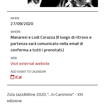
cammino-
27-
9
WHEN
Zola
27/09/2020
Jazz&wine:
WHERE
In
Manaresi e Lodi Corazza (Il luogo di ritrovo e
cammino
partenza sarà comunicato nella email di
-
conferma a tutti i prenotati.)
27/9
WEB
2020-
Visit external website
09-
ADD EVENT TO CALENDAR
27T00:00:00+02:00
iCal
2020-
09-
27T23:59:59+02:00
Zola Jazz&Wine 2020: "…In Cammino" - XXI
edizione