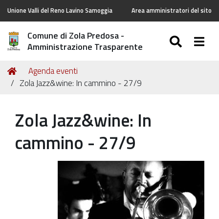
Unione Valli del Reno Lavino Samoggia
Area amministratori del sito
Comune di Zola Predosa -
SEARC
Togg
Amministrazione Trasparente
Tu
Home
Agenda eventi
sei
Zola Jazz&wine: In cammino - 27/9
qui:
Zola Jazz&wine: In
cammino - 27/9
https://old.comune.zolapredosa.bo.it/events/zola-
jazz-
wine-
in-