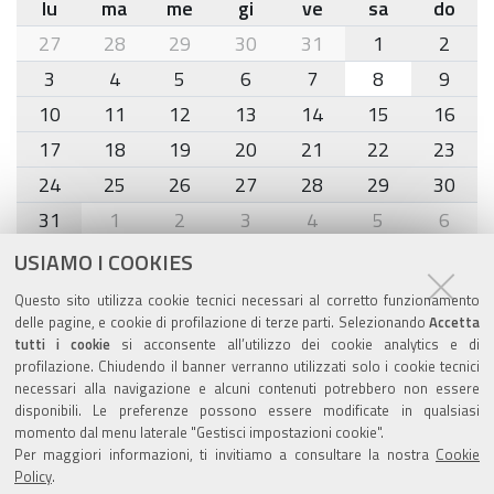
lu
ma
me
gi
ve
sa
do
month-
27
28
29
30
31
1
2
8
3
4
5
6
7
8
9
10
11
12
13
14
15
16
17
18
19
20
21
22
23
24
25
26
27
28
29
30
31
1
2
3
4
5
6
USIAMO I COOKIES
Agenda eventi
Questo sito utilizza cookie tecnici necessari al corretto funzionamento
delle pagine, e cookie di profilazione di terze parti. Selezionando
Accetta
torna alla sezione
tutti i cookie
si acconsente all’utilizzo dei cookie analytics e di
profilazione. Chiudendo il banner verranno utilizzati solo i cookie tecnici
necessari alla navigazione e alcuni contenuti potrebbero non essere
disponibili. Le preferenze possono essere modificate in qualsiasi
Valuta questo sito
momento dal menu laterale "Gestisci impostazioni cookie".
Per maggiori informazioni, ti invitiamo a consultare la nostra
Cookie
Policy
.