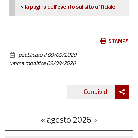
>
la pagina dell'evento sul sito ufficiale
Azioni
STAMPA
sul
pubblicato il
09/09/2020
—
documento
ultima modifica
09/09/2020
Att
Condividi
Twitte
cond
«
agosto 2026
»