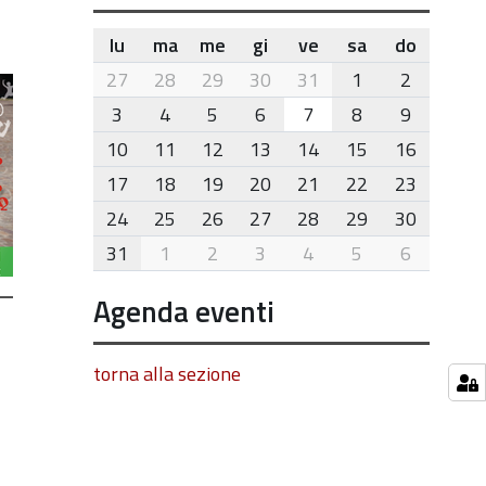
lu
ma
me
gi
ve
sa
do
month-
27
28
29
30
31
1
2
8
3
4
5
6
7
8
9
10
11
12
13
14
15
16
17
18
19
20
21
22
23
24
25
26
27
28
29
30
31
1
2
3
4
5
6
Agenda eventi
torna alla sezione