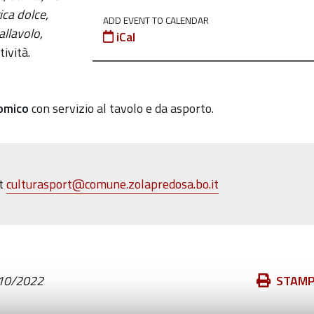
ica dolce,
ADD EVENT TO CALENDAR
allavolo,
iCal
tività.
omico
con servizio al tavolo e da asporto.
t
culturasport
@
comune.zolapredosa.bo.it
Azioni
10/2022
STAM
sul