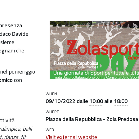
 presenza
daco Davide
nsieme
egnani
che
 nel pomeriggio
omico
con
WHEN
09/10/2022
dalle
10:00
alle
18:00
WHERE
Piazza della Repubblica - Zola Predosa
attività
ralimpica, balli
WEB
t, danza, fit
Visit external website