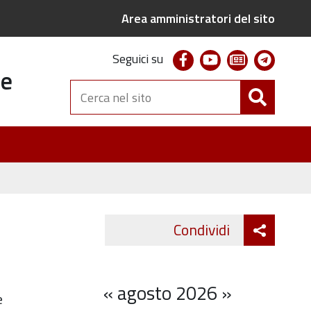
Area amministratori del sito
facebook
youtube
newsletter
telegr
Seguici su
te
Cerca
nel
sito
Attiva
Condividi
Twitter
Fa
condivi
«
agosto 2026
»
e