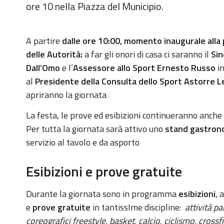
ore 10 nella Piazza del Municipio.
https://old.comune.zolapredosa.bo.it/events/zola-
A partire
dalle ore 10:00,
momento inaugurale
alla
sport-
delle
Autorità:
a
far gli onori di casa ci saranno il
Sin
day-
Dall’Omo
e l’
Assessore allo Sport Ernesto Russo
i
2022-
al
Presidente della Consulta dello Sport Astorre L
domenica-
apriranno la giornata
9-
La festa, le prove ed esibizioni continueranno anche
ottobre-
Per tutta la giornata
sarà attivo uno
stand gastron
in-
servizio al tavolo e da asporto
piazza-
della-
Esibizioni e prove gratuite
repubblica
Zola
Durante la giornata sono in programma
esibizioni
, 
Sport
e
prove gratuite
in tantissIme discipline:
attività pa
Day
coreografici freestyle, basket, calcio, ciclismo, crossfi