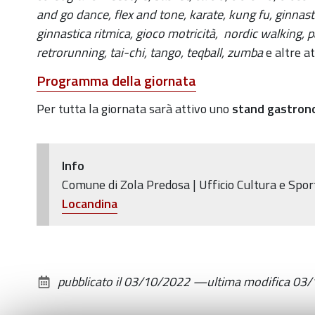
2022
and go dance, flex and tone, karate, kung fu, ginnast
-
ginnastica ritmica, gioco motricità, nordic walking, p
Domenica
retrorunning, tai-chi, tango, teqball, zumba
e altre at
9
Programma della giornata
ottobre
in
Per tutta la giornata sarà attivo uno
stand gastron
Piazza
della
Repubblica
Info
Comune di Zola Predosa | Ufficio Cultura e Spor
2022-
Locandina
10-
09T10:00:00+02:00
2022-
10-
pubblicato il
03/10/2022
—
ultima modifica
03/
09T18:00:00+02:00
Una