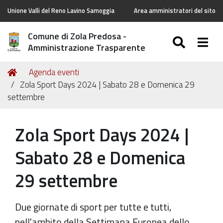
Unione Valli del Reno Lavino Samoggia
Area amministratori del sito
Comune di Zola Predosa -
SEARC
Togg
Amministrazione Trasparente
Tu
Home
Agenda eventi
sei
Zola Sport Days 2024 | Sabato 28 e Domenica 29
qui:
settembre
Zola Sport Days 2024 |
Sabato 28 e Domenica
29 settembre
Due giornate di sport per tutte e tutti,
nell'ambito della Settimana Europea dello