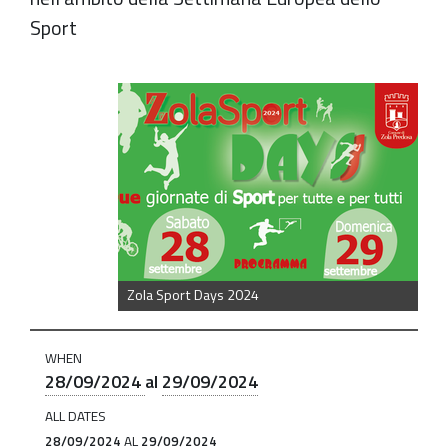
Sport
https://old.comune.zolapredosa.bo.it/events/zola-
sport-
days-
24
Zola
Sport
Days
2024
Zola Sport Days 2024
|
Sabato
WHEN
28
28/09/2024
al
29/09/2024
e
ALL DATES
Domenica
28/09/2024
AL
29/09/2024