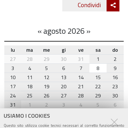
Att
Condividi
Twitte
cond
«
agosto 2026
»
lu
ma
me
gi
ve
sa
do
month-
27
28
29
30
31
1
2
8
3
4
5
6
7
8
9
10
11
12
13
14
15
16
17
18
19
20
21
22
23
24
25
26
27
28
29
30
31
1
2
3
4
5
6
USIAMO I COOKIES
Agenda eventi
Questo sito utilizza cookie tecnici necessari al corretto funzionamento