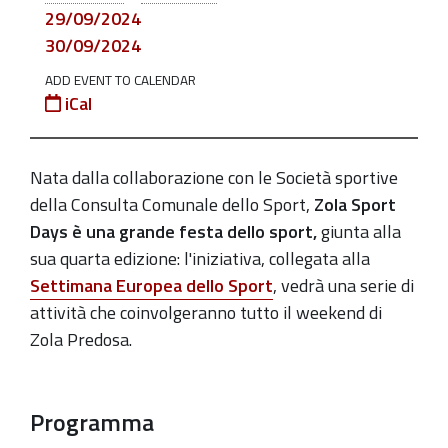
29
29/09/2024
settembre
30/09/2024
2024-
ADD EVENT TO CALENDAR
09-
iCal
28T00:00:00+02:00
2024-
N
ata dalla collaborazione con le Società sportive
09-
della Consulta Comunale dello Sport,
Zola Sport
29T23:59:59+02:00
Days è una grande festa dello sport,
giunta alla
Due
sua quarta edizione:
l'iniziativa, collegata alla
giornate
Settimana Europea dello Sport
, vedrà una serie di
di
attività che coinvolgeranno tutto il weekend di
sport
Zola Predosa.
per
tutte
e
Programma
tutti,