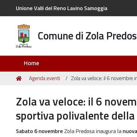
Unione Valli del Reno Lavino Samoggia
Comune di Zola Predos
Sezioni
Home
Tu
Home
Agenda eventi
Zola va veloce: il 6 novembre i
sei
qui:
Zola va veloce: il 6 nove
sportiva polivalente dell
https://old.comune.zolapredosa.bo.it/events/zola-
Sabato 6 novembre
Zola Predosa inaugura la
nuova