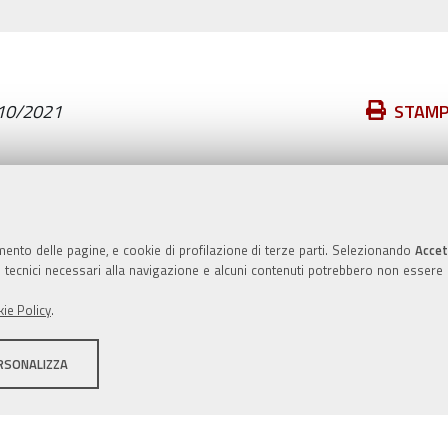
Azioni
10/2021
STAM
sul
documento
Valuta questo sito
mento delle pagine, e cookie di profilazione di terze parti. Selezionando
Accet
ie tecnici necessari alla navigazione e alcuni contenuti potrebbero non essere
ie Policy
.
RSONALIZZA