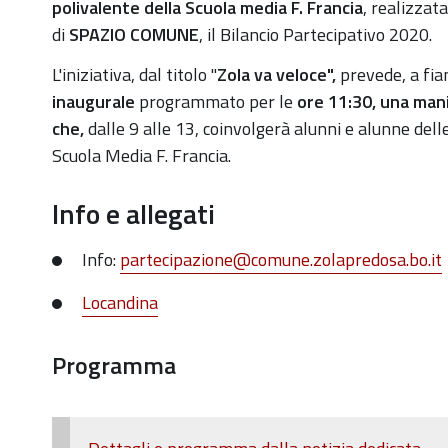
va-
polivalente della Scuola media F. Francia
, realizzat
veloce-
di
SPAZIO COMUNE
, il Bilancio Partecipativo 2020.
il-
L'iniziativa, dal titolo "
Zola va veloce",
prevede, a fia
6-
inaugurale
programmato per le
ore 11:30, una
man
novembre-
che,
dalle 9 alle 13, coinvolgerà alunni e alunne delle 
inaugurazione-
Scuola Media F. Francia.
nuova-
area-
Info e allegati
sportiva-
polivalente-
Info:
partecipazione@comune.zolapredosa.bo.it
della-
Locandina
scuola-
media
Programma
Zola
va
veloce:
il