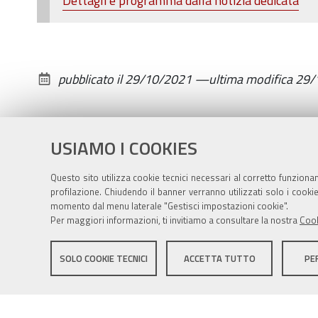
Dettagli e programma dalla notizia dedicata
6
novembre
inaugurazione
nuova
pubblicato il
29/10/2021
—
ultima modifica
29/
area
sportiva
polivalente
USIAMO I COOKIES
della
Scuola
Questo sito utilizza cookie tecnici necessari al corretto funziona
media
profilazione. Chiudendo il banner verranno utilizzati solo i cook
momento dal menu laterale "Gestisci impostazioni cookie".
2021-
Per maggiori informazioni, ti invitiamo a consultare la nostra
Cook
10-
Sito istituzionale Comune di Zola Predosa
29T09:00:00+02:00
SOLO COOKIE TECNICI
ACCETTA TUTTO
PE
2021-
10-
Privacy policy
|
DPO
|
Accessibilità
29T13:00:00+02:00