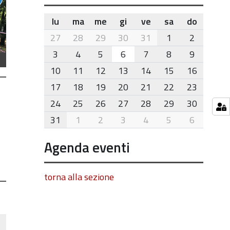
lu
ma
me
gi
ve
sa
do
month-
27
28
29
30
31
1
2
8
3
4
5
6
7
8
9
10
11
12
13
14
15
16
17
18
19
20
21
22
23
24
25
26
27
28
29
30
31
1
2
3
4
5
6
Agenda eventi
torna alla sezione