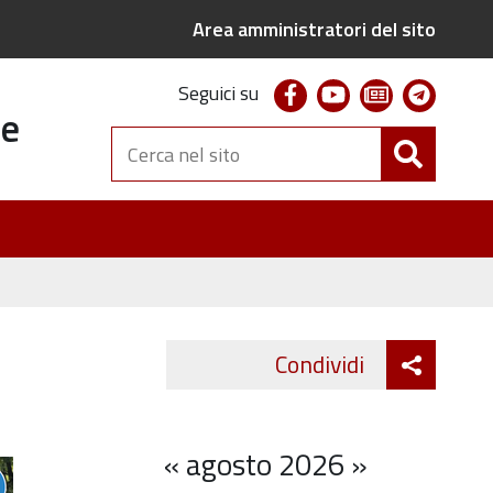
Area amministratori del sito
facebook
youtube
newsletter
telegr
Seguici su
te
Cerca
nel
sito
a
Attiva
Condividi
Twitter
Fa
condivi
«
agosto 2026
»