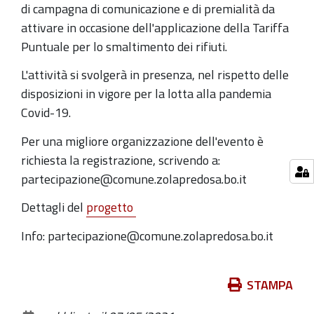
di campagna di comunicazione e di premialità da
03T20:00:00+02:00
attivare in occasione dell'applicazione della Tariffa
Quarto
Puntuale per lo smaltimento dei rifiuti.
e
ultimo
L'attività si svolgerà in presenza, nel rispetto delle
laboratorio
disposizioni in vigore per la lotta alla pandemia
partecipativo
Covid-19.
Per una migliore organizzazione dell'evento è
richiesta la registrazione, scrivendo a:
partecipazione@comune.zolapredosa.bo.it
Dettagli del
progetto
Info: partecipazione@comune.zolapredosa.bo.it
Azioni
STAMPA
sul