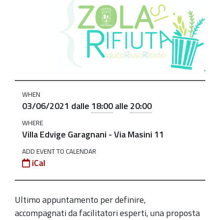
https://old.comune.zolapredosa.bo.it/events/zola_si_r
Zola
Si
Rifiuta
|
Riduco,
Riuso,
WHEN
Riciclo
03/06/2021
dalle
18:00
alle
20:00
-
WHERE
i
Villa Edvige Garagnani - Via Masini 11
laboratori
ADD EVENT TO CALENDAR
2021-
iCal
06-
03T18:00:00+02:00
Ultimo appuntamento per definire,
2021-
accompagnati da facilitatori esperti, una proposta
06-