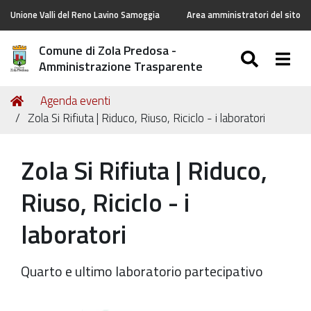
Unione Valli del Reno Lavino Samoggia
Area amministratori del sito
Comune di Zola Predosa -
SEARC
Togg
Amministrazione Trasparente
Tu
Home
Agenda eventi
sei
Zola Si Rifiuta | Riduco, Riuso, Riciclo - i laboratori
qui:
Zola Si Rifiuta | Riduco,
Riuso, Riciclo - i
laboratori
Quarto e ultimo laboratorio partecipativo