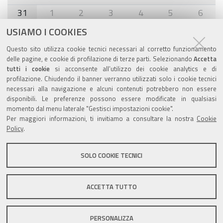
31
1
2
3
4
5
6
USIAMO I COOKIES
Agenda eventi
Questo sito utilizza cookie tecnici necessari al corretto funzionamento
delle pagine, e cookie di profilazione di terze parti. Selezionando
Accetta
torna alla sezione
tutti i cookie
si acconsente all’utilizzo dei cookie analytics e di
profilazione. Chiudendo il banner verranno utilizzati solo i cookie tecnici
necessari alla navigazione e alcuni contenuti potrebbero non essere
disponibili. Le preferenze possono essere modificate in qualsiasi
Valuta questo sito
momento dal menu laterale "Gestisci impostazioni cookie".
Per maggiori informazioni, ti invitiamo a consultare la nostra
Cookie
Policy
.
SOLO COOKIE TECNICI
Sito istituzionale Comune di Zola Predosa
ACCETTA TUTTO
PERSONALIZZA