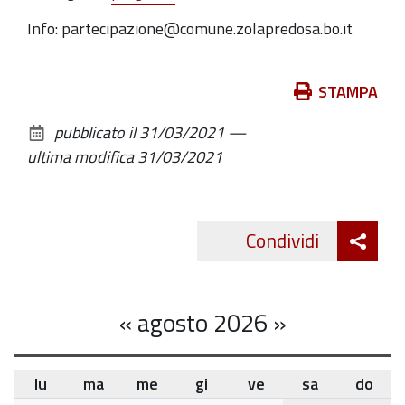
Info: partecipazione@comune.zolapredosa.bo.it
Azioni
STAMPA
sul
pubblicato il
31/03/2021
—
documento
ultima modifica
31/03/2021
Att
Condividi
Twitte
cond
«
agosto 2026
»
lu
ma
me
gi
ve
sa
do