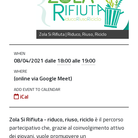
Si
Rifiuta
-
Riduco,
Zola Si Rifiuta | Riduco, Riuso, Riciclo
Riuso,
Riciclo.
WHEN
Tavolo
08/04/2021
dalle
18:00
alle
19:00
di
WHERE
Negoziazione
(online via Google Meet)
2021-
ADD EVENT TO CALENDAR
04-
iCal
08T18:00:00+02:00
2021-
Zola Si Rifiuta - riduco, riuso, riciclo
è il percorso
04-
partecipativo che, grazie al coinvolgimento attivo
08T19:00:00+02:00
dei giovani,
vuole promuovere un