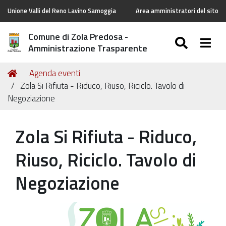
Unione Valli del Reno Lavino Samoggia
Area amministratori del sito
Comune di Zola Predosa -
SEARC
Togg
Amministrazione Trasparente
Tu
Home
Agenda eventi
sei
Zola Si Rifiuta - Riduco, Riuso, Riciclo. Tavolo di
qui:
Negoziazione
Zola Si Rifiuta - Riduco,
Riuso, Riciclo. Tavolo di
Negoziazione
https://old.comune.zolapredosa.bo.it/events/zola_si
Zola