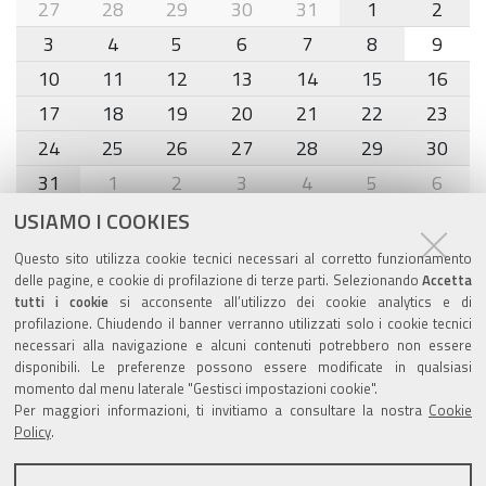
month-
27
28
29
30
31
1
2
8
3
4
5
6
7
8
9
10
11
12
13
14
15
16
17
18
19
20
21
22
23
24
25
26
27
28
29
30
31
1
2
3
4
5
6
USIAMO I COOKIES
Agenda eventi
Questo sito utilizza cookie tecnici necessari al corretto funzionamento
delle pagine, e cookie di profilazione di terze parti. Selezionando
Accetta
torna alla sezione
tutti i cookie
si acconsente all’utilizzo dei cookie analytics e di
profilazione. Chiudendo il banner verranno utilizzati solo i cookie tecnici
necessari alla navigazione e alcuni contenuti potrebbero non essere
disponibili. Le preferenze possono essere modificate in qualsiasi
momento dal menu laterale "Gestisci impostazioni cookie".
Valuta questo sito
Per maggiori informazioni, ti invitiamo a consultare la nostra
Cookie
Policy
.