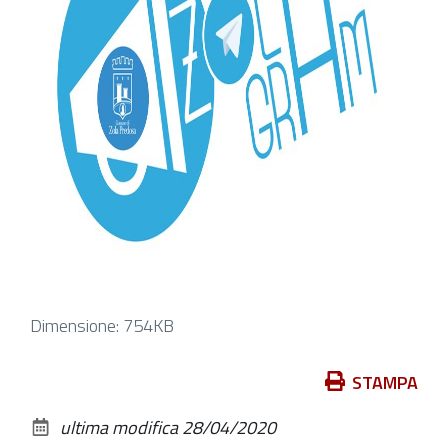
Clicca
Dimensione: 754KB
per
vedere
Azioni
STAMPA
l'immagine
sul
ultima modifica
28/04/2020
alle
documento