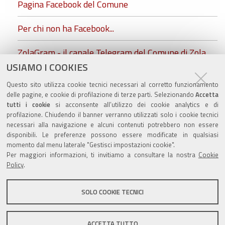
Pagina Facebook del Comune
Per chi non ha Facebook...
ZolaGram - il canale Telegram del Comune di Zola
Predosa
USIAMO I COOKIES
Questo sito utilizza cookie tecnici necessari al corretto funzionamento
allegati e immagini
delle pagine, e cookie di profilazione di terze parti. Selezionando
Accetta
tutti i cookie
si acconsente all’utilizzo dei cookie analytics e di
profilazione. Chiudendo il banner verranno utilizzati solo i cookie tecnici
necessari alla navigazione e alcuni contenuti potrebbero non essere
disponibili. Le preferenze possono essere modificate in qualsiasi
Valuta questo sito
momento dal menu laterale "Gestisci impostazioni cookie".
Per maggiori informazioni, ti invitiamo a consultare la nostra
Cookie
Policy
.
SOLO COOKIE TECNICI
Sito istituzionale Comune di Zola Predosa
ACCETTA TUTTO