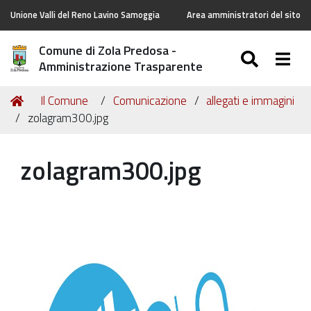
Unione Valli del Reno Lavino Samoggia
Area amministratori del sito
Comune di Zola Predosa -
SEARC
Togg
Amministrazione Trasparente
Tu
Home
Il Comune
Comunicazione
allegati e immagini
sei
zolagram300.jpg
qui:
zolagram300.jpg