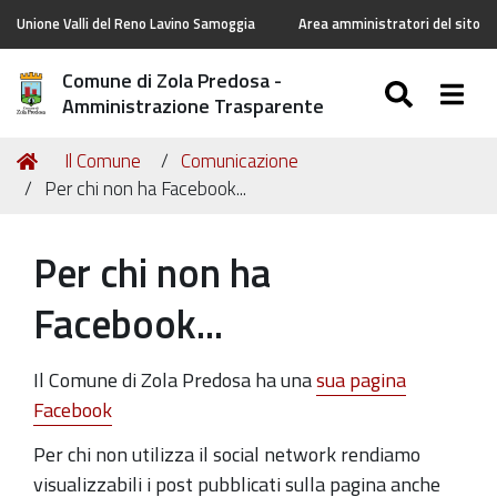
Unione Valli del Reno Lavino Samoggia
Area amministratori del sito
Comune di Zola Predosa -
SEARC
Togg
Amministrazione Trasparente
Tu
Home
Il Comune
Comunicazione
sei
Per chi non ha Facebook...
qui:
Per chi non ha
Facebook...
Il Comune di Zola Predosa ha una
sua pagina
Facebook
Per chi non utilizza il social network rendiamo
visualizzabili i post pubblicati sulla pagina anche