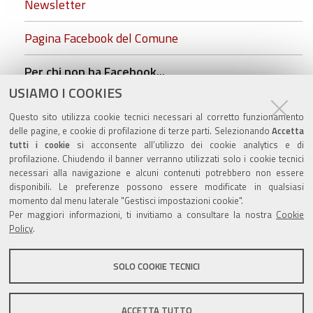
Newsletter
Pagina Facebook del Comune
Per chi non ha Facebook...
USIAMO I COOKIES
ZolaGram - il canale Telegram del Comune di Zola
Questo sito utilizza cookie tecnici necessari al corretto funzionamento
Predosa
delle pagine, e cookie di profilazione di terze parti. Selezionando
Accetta
tutti i cookie
si acconsente all’utilizzo dei cookie analytics e di
profilazione. Chiudendo il banner verranno utilizzati solo i cookie tecnici
necessari alla navigazione e alcuni contenuti potrebbero non essere
disponibili. Le preferenze possono essere modificate in qualsiasi
Valuta questo sito
momento dal menu laterale "Gestisci impostazioni cookie".
Per maggiori informazioni, ti invitiamo a consultare la nostra
Cookie
Policy
.
SOLO COOKIE TECNICI
Sito istituzionale Comune di Zola Predosa
ACCETTA TUTTO