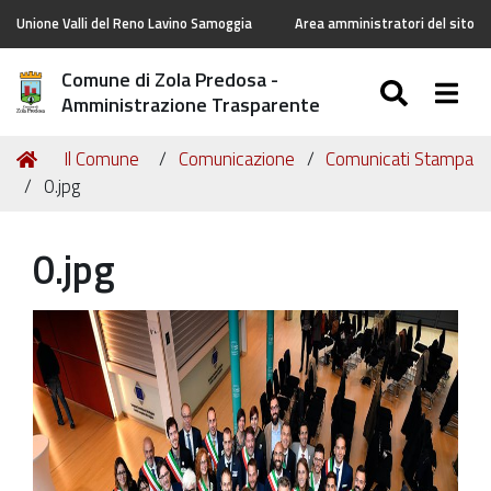
Unione Valli del Reno Lavino Samoggia
Area amministratori del sito
Comune di Zola Predosa -
SEARC
Togg
Amministrazione Trasparente
Tu
Home
Il Comune
Comunicazione
Comunicati Stampa
sei
0.jpg
qui:
0.jpg