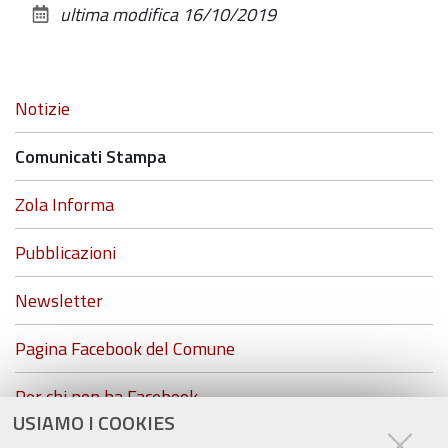
ultima modifica
16/10/2019
alle
documento
dimensioni
originali…
Navigazione
Notizie
Comunicati Stampa
Zola Informa
Pubblicazioni
Newsletter
Pagina Facebook del Comune
Per chi non ha Facebook...
USIAMO I COOKIES
ZolaGram - il canale Telegram del Comune di Zola