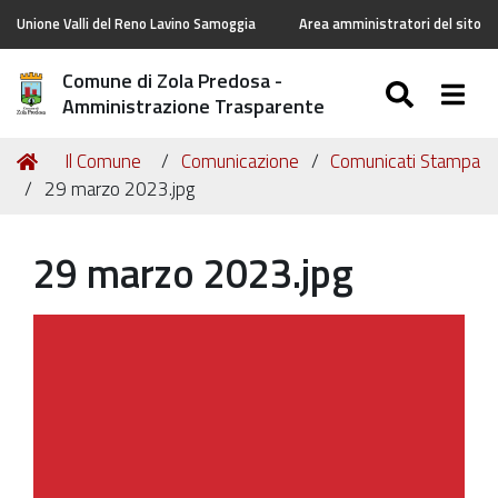
Unione Valli del Reno Lavino Samoggia
Area amministratori del sito
Comune di Zola Predosa -
SEARC
Togg
Amministrazione Trasparente
Tu
Home
Il Comune
Comunicazione
Comunicati Stampa
sei
29 marzo 2023.jpg
qui:
29 marzo 2023.jpg