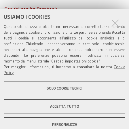
Per chi non ha Facebook...
USIAMO I COOKIES
ZolaGram - il canale Telegram del Comune di Zola
Questo sito utilizza cookie tecnici necessari al corretto funzionamento
Predosa
delle pagine, e cookie di profilazione di terze parti. Selezionando
Accetta
tutti i cookie
si acconsente all’utilizzo dei cookie analytics e di
profilazione. Chiudendo il banner verranno utilizzati solo i cookie tecnici
necessari alla navigazione e alcuni contenuti potrebbero non essere
disponibili. Le preferenze possono essere modificate in qualsiasi
momento dal menu laterale "Gestisci impostazioni cookie".
Valuta questo sito
Per maggiori informazioni, ti invitiamo a consultare la nostra
Cookie
Policy
.
SOLO COOKIE TECNICI
Sito istituzionale Comune di Zola Predosa
ACCETTA TUTTO
PERSONALIZZA
Privacy policy
|
DPO
|
Accessibilità