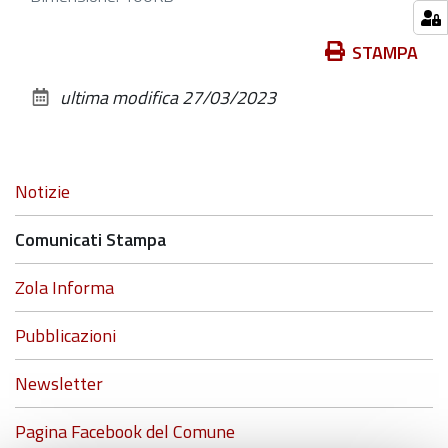
per
vedere
Azioni
STAMPA
l'immagine
sul
ultima modifica
27/03/2023
alle
documento
dimensioni
originali…
Navigazione
Notizie
Comunicati Stampa
Zola Informa
Pubblicazioni
Newsletter
Pagina Facebook del Comune