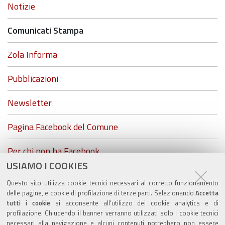
Navigazione
Notizie
Comunicati Stampa
Zola Informa
Pubblicazioni
Newsletter
Pagina Facebook del Comune
Per chi non ha Facebook...
USIAMO I COOKIES
ZolaGram - il canale Telegram del Comune di Zola
Questo sito utilizza cookie tecnici necessari al corretto funzionamento
Predosa
delle pagine, e cookie di profilazione di terze parti. Selezionando
Accetta
tutti i cookie
si acconsente all’utilizzo dei cookie analytics e di
profilazione. Chiudendo il banner verranno utilizzati solo i cookie tecnici
necessari alla navigazione e alcuni contenuti potrebbero non essere