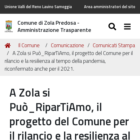
Unione Valli del Reno Lavino Samoggia
Area amministratori del sito
Comune di Zola Predosa -
SEARC
Togg
Amministrazione Trasparente
Tu
Home
Il Comune
Comunicazione
Comunicati Stampa
sei
A Zola si Può_RiparTiAmo, il progetto del Comune per il
qui:
rilancio e la resilienza al tempo della pandemia,
riconfermato anche per il 2021.
A Zola si
Può_RiparTiAmo, il
progetto del Comune per
il rilancio e la resilienza al