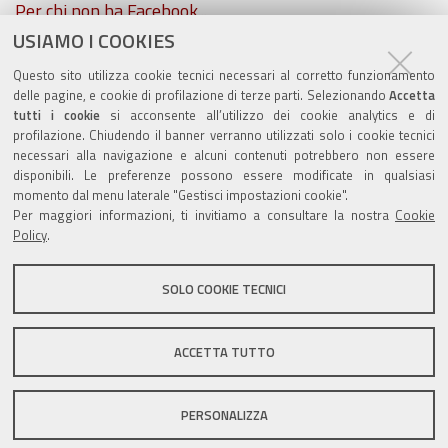
Per chi non ha Facebook...
USIAMO I COOKIES
ZolaGram - il canale Telegram del Comune di Zola
Questo sito utilizza cookie tecnici necessari al corretto funzionamento
Predosa
delle pagine, e cookie di profilazione di terze parti. Selezionando
Accetta
tutti i cookie
si acconsente all’utilizzo dei cookie analytics e di
profilazione. Chiudendo il banner verranno utilizzati solo i cookie tecnici
necessari alla navigazione e alcuni contenuti potrebbero non essere
disponibili. Le preferenze possono essere modificate in qualsiasi
Valuta questo sito
momento dal menu laterale "Gestisci impostazioni cookie".
Per maggiori informazioni, ti invitiamo a consultare la nostra
Cookie
Policy
.
SOLO COOKIE TECNICI
Sito istituzionale Comune di Zola Predosa
ACCETTA TUTTO
PERSONALIZZA
Privacy policy
|
DPO
|
Accessibilità