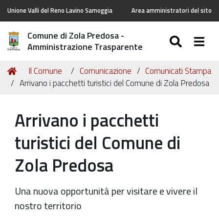
Unione Valli del Reno Lavino Samoggia
Area amministratori del sito
Comune di Zola Predosa -
SEARC
Togg
Amministrazione Trasparente
Tu
Home
Il Comune
Comunicazione
Comunicati Stampa
sei
Arrivano i pacchetti turistici del Comune di Zola Predosa
qui:
Arrivano i pacchetti
turistici del Comune di
Zola Predosa
Una nuova opportunità per visitare e vivere il
nostro territorio