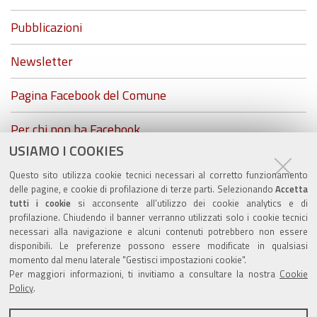
Pubblicazioni
Newsletter
Pagina Facebook del Comune
Per chi non ha Facebook...
USIAMO I COOKIES
ZolaGram - il canale Telegram del Comune di Zola
Questo sito utilizza cookie tecnici necessari al corretto funzionamento
Predosa
delle pagine, e cookie di profilazione di terze parti. Selezionando
Accetta
tutti i cookie
si acconsente all’utilizzo dei cookie analytics e di
profilazione. Chiudendo il banner verranno utilizzati solo i cookie tecnici
necessari alla navigazione e alcuni contenuti potrebbero non essere
disponibili. Le preferenze possono essere modificate in qualsiasi
Valuta questo sito
momento dal menu laterale "Gestisci impostazioni cookie".
Per maggiori informazioni, ti invitiamo a consultare la nostra
Cookie
Policy
.