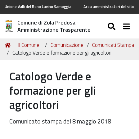
Unione Valli del Reno Lavino Samoggia
Area amministratori del sito
Comune di Zola Predosa -
SEARC
Togg
Amministrazione Trasparente
Tu
Home
Il Comune
Comunicazione
Comunicati Stampa
sei
Catologo Verde e formazione per gli agricoltori
qui:
Catologo Verde e
formazione per gli
agricoltori
Comunicato stampa del 8 maggio 2018