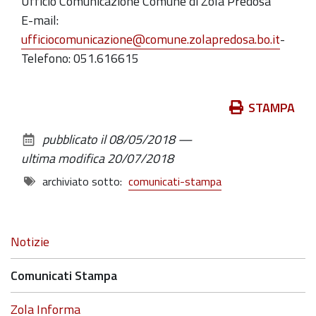
Ufficio Comunicazione Comune di Zola Predosa
E-mail:
ufficiocomunicazione@comune.zolapredosa.bo.it
-
Telefono: 051.616615
Azioni
STAMPA
sul
pubblicato il
08/05/2018
—
documento
ultima modifica
20/07/2018
archiviato sotto:
comunicati-stampa
Navigazione
Notizie
Comunicati Stampa
Zola Informa