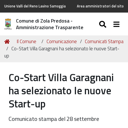
Unione Valli del Reno Lavino Samoggia
Area amministratori del sito
Comune di Zola Predosa -
SEARC
Togg
Amministrazione Trasparente
Tu
Home
Il Comune
Comunicazione
Comunicati Stampa
sei
Co-Start Villa Garagnani ha selezionato le nuove Start-
qui:
up
Co-Start Villa Garagnani
ha selezionato le nuove
Start-up
Comunicato stampa del 28 settembre