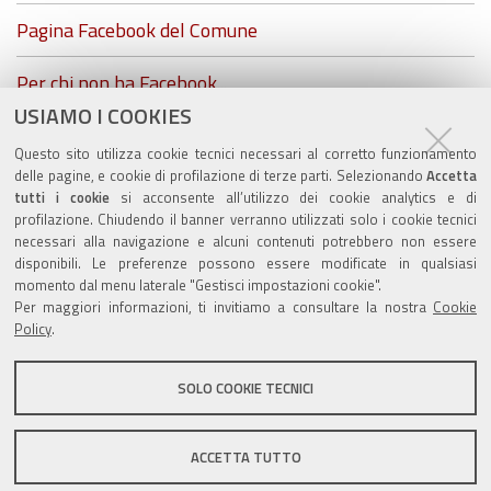
Pagina Facebook del Comune
Per chi non ha Facebook...
USIAMO I COOKIES
ZolaGram - il canale Telegram del Comune di Zola
Questo sito utilizza cookie tecnici necessari al corretto funzionamento
Predosa
delle pagine, e cookie di profilazione di terze parti. Selezionando
Accetta
tutti i cookie
si acconsente all’utilizzo dei cookie analytics e di
profilazione. Chiudendo il banner verranno utilizzati solo i cookie tecnici
necessari alla navigazione e alcuni contenuti potrebbero non essere
disponibili. Le preferenze possono essere modificate in qualsiasi
Valuta questo sito
momento dal menu laterale "Gestisci impostazioni cookie".
Per maggiori informazioni, ti invitiamo a consultare la nostra
Cookie
Policy
.
SOLO COOKIE TECNICI
Sito istituzionale Comune di Zola Predosa
ACCETTA TUTTO