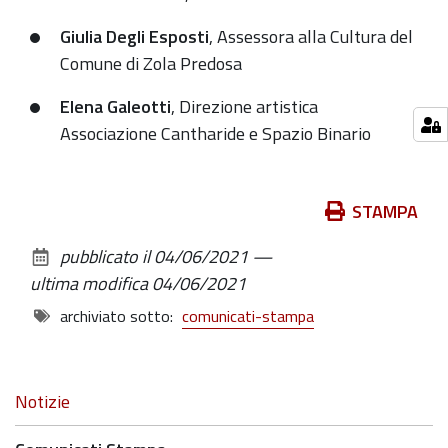
Giulia Degli Esposti
, Assessora alla Cultura del
Comune di Zola Predosa
Elena Galeotti
, Direzione artistica
Associazione Cantharide e Spazio Binario
Azioni
STAMPA
sul
pubblicato il
04/06/2021
—
documento
ultima modifica
04/06/2021
archiviato sotto:
comunicati-stampa
Navigazione
Notizie