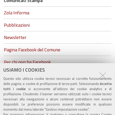
Comunicati Stampa
Zola Informa
Pubblicazioni
Newsletter
Pagina Facebook del Comune
Per chi non ha Facebook...
USIAMO I COOKIES
ZolaGram - il canale Telegram del Comune di Zola
Questo sito utilizza cookie tecnici necessari al corretto funzionamento
Predosa
delle pagine, e cookie di profilazione di terze parti. Selezionando
Accetta
tutti i cookie
si acconsente all’utilizzo dei cookie analytics e di
profilazione. Chiudendo il banner verranno utilizzati solo i cookie tecnici
necessari alla navigazione e alcuni contenuti potrebbero non essere
disponibili. Le preferenze possono essere modificate in qualsiasi
Valuta questo sito
momento dal menu laterale "Gestisci impostazioni cookie".
Per maggiori informazioni, ti invitiamo a consultare la nostra
Cookie