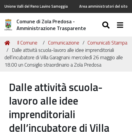
Unione Valli del Reno Lavino Samoggia
Area amministratori del sito
Comune di Zola Predosa -
SEARC
Togg
Amministrazione Trasparente
Tu
Home
Il Comune
Comunicazione
Comunicati Stampa
sei
Dalle attività scuola-lavoro alle idee imprenditoriali
qui:
dell’incubatore di Villa Garagnani: mercoledì 26 maggio alle
18.00 un Consiglio straordinario a Zola Predosa
Dalle attività scuola-
lavoro alle idee
imprenditoriali
dell’incubatore di Villa