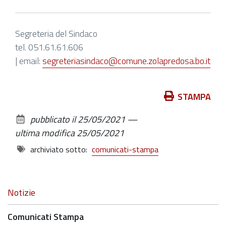
Segreteria del Sindaco
tel. 051.61.61.606
| email:
segreteriasindaco@comune.zolapredosa.bo.it
Azioni
STAMPA
sul
pubblicato il
25/05/2021
—
documento
ultima modifica
25/05/2021
archiviato sotto:
comunicati-stampa
Navigazione
Notizie
Comunicati Stampa