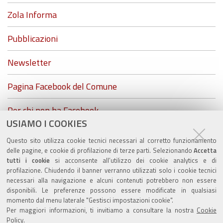
Zola Informa
Pubblicazioni
Newsletter
Pagina Facebook del Comune
Per chi non ha Facebook...
USIAMO I COOKIES
ZolaGram - il canale Telegram del Comune di Zola
Questo sito utilizza cookie tecnici necessari al corretto funzionamento
Predosa
delle pagine, e cookie di profilazione di terze parti. Selezionando
Accetta
tutti i cookie
si acconsente all’utilizzo dei cookie analytics e di
profilazione. Chiudendo il banner verranno utilizzati solo i cookie tecnici
necessari alla navigazione e alcuni contenuti potrebbero non essere
disponibili. Le preferenze possono essere modificate in qualsiasi
momento dal menu laterale "Gestisci impostazioni cookie".
Valuta questo sito
Per maggiori informazioni, ti invitiamo a consultare la nostra
Cookie
Policy
.