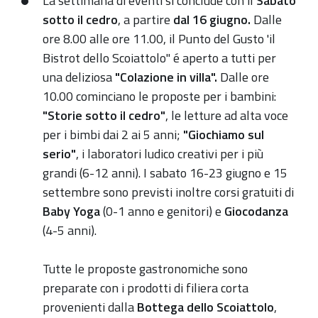
La settimana di eventi si conclude con il
Sabato
sotto il cedro
, a partire
dal 16 giugno.
Dalle
ore 8.00 alle ore 11.00, il Punto del Gusto 'il
Bistrot dello Scoiattolo" é aperto a tutti per
una deliziosa
"Colazione in villa".
Dalle ore
10.00 cominciano le proposte per i bambini:
"Storie sotto il cedro"
, le letture ad alta voce
per i bimbi dai 2 ai 5 anni;
"Giochiamo sul
serio"
, i laboratori ludico creativi per i più
grandi (6-12 anni). I sabato 16-23 giugno e 15
settembre sono previsti inoltre corsi gratuiti di
Baby Yoga
(0-1 anno e genitori) e
Giocodanza
(4-5 anni).
Tutte le proposte gastronomiche sono
preparate con i prodotti di filiera corta
provenienti dalla
Bottega dello Scoiattolo
,