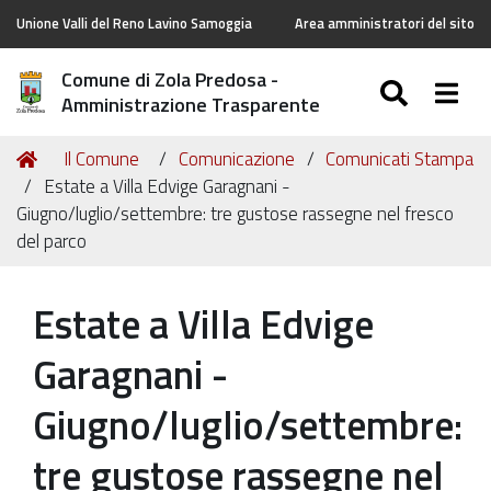
Unione Valli del Reno Lavino Samoggia
Area amministratori del sito
Comune di Zola Predosa -
SEARC
Togg
Amministrazione Trasparente
Tu
Home
Il Comune
Comunicazione
Comunicati Stampa
sei
Estate a Villa Edvige Garagnani -
qui:
Giugno/luglio/settembre: tre gustose rassegne nel fresco
del parco
Estate a Villa Edvige
Garagnani -
Giugno/luglio/settembre:
tre gustose rassegne nel