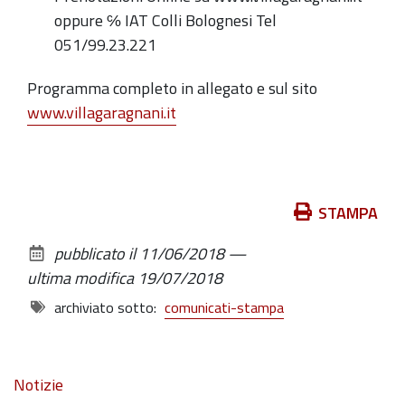
oppure ℅ IAT Colli Bolognesi Tel
051/99.23.221
Programma completo in allegato e sul sito
www.villagaragnani.it
Azioni
STAMPA
sul
pubblicato il
11/06/2018
—
documento
ultima modifica
19/07/2018
archiviato sotto:
comunicati-stampa
Navigazione
Notizie