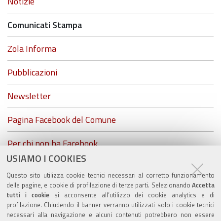
Navigazione
Notizie
Comunicati Stampa
Zola Informa
Pubblicazioni
Newsletter
Pagina Facebook del Comune
Per chi non ha Facebook...
USIAMO I COOKIES
ZolaGram - il canale Telegram del Comune di Zola
Questo sito utilizza cookie tecnici necessari al corretto funzionamento
Predosa
delle pagine, e cookie di profilazione di terze parti. Selezionando
Accetta
tutti i cookie
si acconsente all’utilizzo dei cookie analytics e di
profilazione. Chiudendo il banner verranno utilizzati solo i cookie tecnici
necessari alla navigazione e alcuni contenuti potrebbero non essere