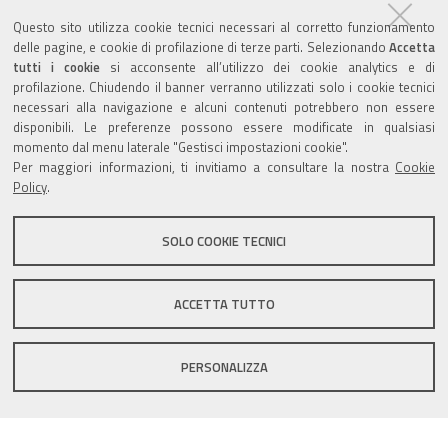
ZolaGram - il canale Telegram del Comune di Zola
Questo sito utilizza cookie tecnici necessari al corretto funzionamento
Predosa
delle pagine, e cookie di profilazione di terze parti. Selezionando
Accetta
tutti i cookie
si acconsente all’utilizzo dei cookie analytics e di
profilazione. Chiudendo il banner verranno utilizzati solo i cookie tecnici
necessari alla navigazione e alcuni contenuti potrebbero non essere
disponibili. Le preferenze possono essere modificate in qualsiasi
momento dal menu laterale "Gestisci impostazioni cookie".
Valuta questo sito
Per maggiori informazioni, ti invitiamo a consultare la nostra
Cookie
Policy
.
SOLO COOKIE TECNICI
Sito istituzionale Comune di Zola Predosa
ACCETTA TUTTO
PERSONALIZZA
Privacy policy
|
DPO
|
Accessibilità