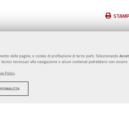
Azioni
STAM
sul
documento
Valuta questo sito
mento delle pagine, e cookie di profilazione di terze parti. Selezionando
Accet
ie tecnici necessari alla navigazione e alcuni contenuti potrebbero non essere
ie Policy
.
RSONALIZZA