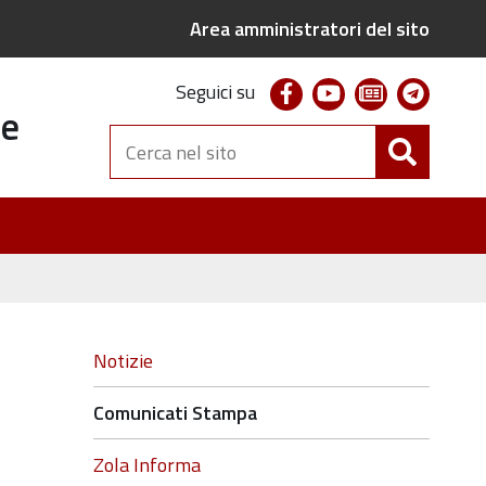
Area amministratori del sito
facebook
youtube
newsletter
telegr
Seguici su
te
Cerca
nel
sito
Navigazione
Notizie
Comunicati Stampa
Zola Informa