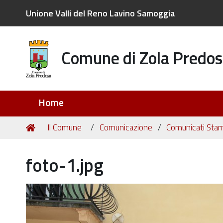
Unione Valli del Reno Lavino Samoggia
Comune di Zola Predos
Sezioni
Home
Tu
Home
Il Comune
Comunicazione
Comunicati Sta
sei
qui:
foto-1.jpg