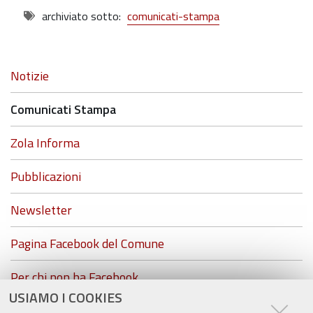
archiviato sotto:
comunicati-stampa
Navigazione
Notizie
Comunicati Stampa
Zola Informa
Pubblicazioni
Newsletter
Pagina Facebook del Comune
Per chi non ha Facebook...
USIAMO I COOKIES
ZolaGram - il canale Telegram del Comune di Zola