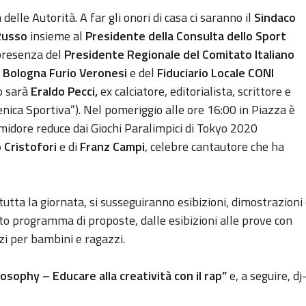
lle Autorità. A far gli onori di casa ci saranno il
Sindaco
Russo
insieme al
Presidente della Consulta dello Sport
 presenza del
Presidente Regionale del Comitato Italiano
 Bologna Furio Veronesi
e del
Fiduciario Locale CONI
o sarà
Eraldo Pecci,
ex calciatore, editorialista, scrittore e
ica Sportiva”). Nel pomeriggio alle ore 16:00 in Piazza è
idore reduce dai Giochi Paralimpici di Tokyo 2020
 Cristofori
e di
Franz Campi
, celebre cantautore che ha
r tutta la giornata, si susseguiranno esibizioni, dimostrazioni
itto programma di proposte, dalle esibizioni alle prove con
azi per bambini e ragazzi.
sophy – Educare alla creatività con il rap”
e, a seguire, dj