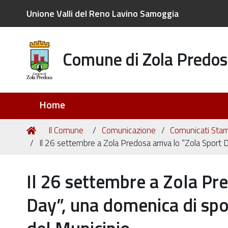
Unione Valli del Reno Lavino Samoggia
Comune di Zola Predos
Sezioni
Home
Tu
Home
Il Comune
Comunicazione
Comunicati Sta
sei
Il 26 settembre a Zola Predosa arriva lo “Zola Sport D
qui:
Il 26 settembre a Zola Pre
Day”, una domenica di spor