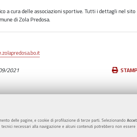
 a cura delle associazioni sportive. Tutti i dettagli nel sito
omune di Zola Predosa.
zolapredosa.bo.it
Azioni
09/2021
STAM
sul
documento
Valuta questo sito
mento delle pagine, e cookie di profilazione di terze parti. Selezionando
Accet
ie tecnici necessari alla navigazione e alcuni contenuti potrebbero non essere