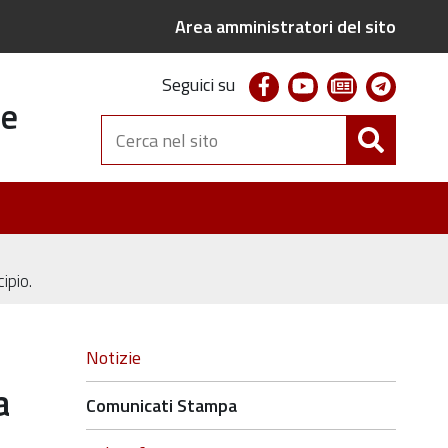
Area amministratori del sito
facebook
youtube
newsletter
telegr
Seguici su
te
Cerca
nel
sito
ipio.
Navigazione
Notizie
a
Comunicati Stampa