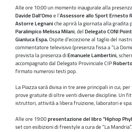
Alle ore 10:00 un momento inaugurale alla presenza de
Davide Dall’Omo
e l’
Assessore allo Sport Ernesto 
Astorre Legnani
che aprirà la giornata alla gradita
Paralimpico Melissa Milani
, del
Delegato CONI Point
Gianluca Espa.
Ospite d’eccezione al taglio del nastr
commentatore televisivo (presenza fissa a “La Domen
prevista la presenza di
Emanuele Lambertini,
scherm
accompagnato dal Delegato Provinciale CIP
Roberto
firmato numerosi testi pop.
La Piazza sarà divisa in tre aree principali in cui, pe
prove gratuite di oltre venti diverse discipline. Un f
istruttori, attività a libera fruizione, laboratori e sp
Alle ore 19:00
presentazione del libro “Hiphop Phylo
set con esibizioni di freestyle a cura de “La Mandria”.