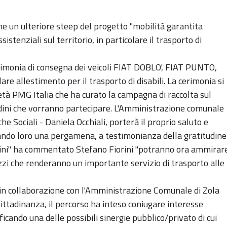
ne un ulteriore steep del progetto "mobilità garantita
istenziali sul territorio, in particolare il trasporto di
rimonia di consegna dei veicoli FIAT DOBLO', FIAT PUNTO,
re allestimento per il trasporto di disabili. La cerimonia si
età PMG Italia che ha curato la campagna di raccolta sul
ttadini che vorranno partecipare. L'Amministrazione comunale
che Sociali - Daniela Occhiali, porterà il proprio saluto e
ando loro una pergamena, a testimonianza della gratitudine
tadini" ha commentato Stefano Fiorini "potranno ora ammirar
ezzi che renderanno un importante servizio di trasporto alle
 in collaborazione con l'Amministrazione Comunale di Zola
ittadinanza, il percorso ha inteso coniugare interesse
icando una delle possibili sinergie pubblico/privato di cui