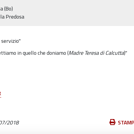
a (Bo)
ola Predosa
 servizio"
tiamo in quello che doniamo (
Madre Teresa di Calcutta
)"
t
Azioni
07/2018
STAM
sul