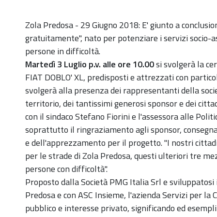
Zola Predosa - 29 Giugno 2018: E' giunto a conclusio
gratuitamente", nato per potenziare i servizi socio-ass
persone in difficoltà.
Martedì 3 Luglio p.v. alle ore 10.00
si svolgerà la ce
FIAT DOBLO' XL, predisposti e attrezzati con particola
svolgerà alla presenza dei rappresentanti della soci
territorio, dei tantissimi generosi sponsor e dei ci
con il sindaco Stefano Fiorini e l'assessora alle Politi
soprattutto il ringraziamento agli sponsor, consegn
e dell'apprezzamento per il progetto. "I nostri cit
per le strade di Zola Predosa, questi ulteriori tre m
persone con difficoltà".
Proposto dalla Società PMG Italia Srl e sviluppatosi
Predosa e con ASC Insieme, l'azienda Servizi per la C
pubblico e interesse privato, significando ed esemplif