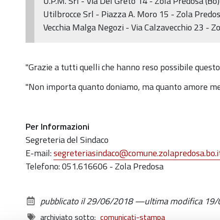
U.P.M. Srl - Via Del Greto 14 - Zola Predosa (Bo)
Utilbrocce Srl - Piazza A. Moro 15 - Zola Predos
Vecchia Malga Negozi - Via Calzavecchio 23 - Z
"Grazie a tutti quelli che hanno reso possibile questo
"Non importa quanto doniamo, ma quanto amore met
Per Informazioni
Segreteria del Sindaco
E-mail:
segreteriasindaco@comune.zolapredosa.bo.i
Telefono: 051.616606 - Zola Predosa
pubblicato il
29/06/2018
—
ultima modifica
19/
archiviato sotto:
comunicati-stampa