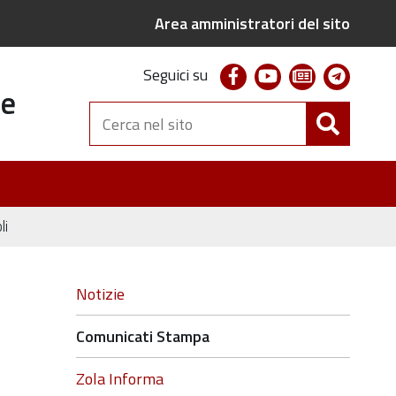
Area amministratori del sito
facebook
youtube
newsletter
telegr
Seguici su
te
Cerca
nel
sito
li
Navigazione
Notizie
Comunicati Stampa
Zola Informa