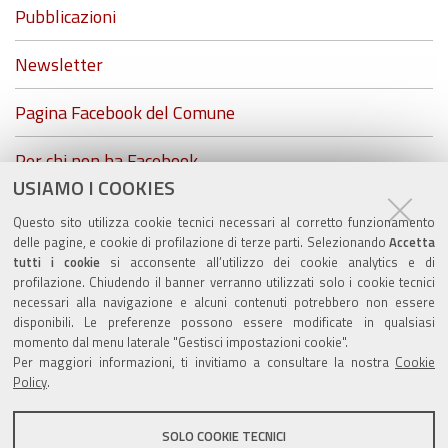
Pubblicazioni
Newsletter
Pagina Facebook del Comune
Per chi non ha Facebook...
USIAMO I COOKIES
ZolaGram - il canale Telegram del Comune di Zola
Questo sito utilizza cookie tecnici necessari al corretto funzionamento
Predosa
delle pagine, e cookie di profilazione di terze parti. Selezionando
Accetta
tutti i cookie
si acconsente all’utilizzo dei cookie analytics e di
profilazione. Chiudendo il banner verranno utilizzati solo i cookie tecnici
necessari alla navigazione e alcuni contenuti potrebbero non essere
disponibili. Le preferenze possono essere modificate in qualsiasi
momento dal menu laterale "Gestisci impostazioni cookie".
Valuta questo sito
Per maggiori informazioni, ti invitiamo a consultare la nostra
Cookie
Policy
.
SOLO COOKIE TECNICI