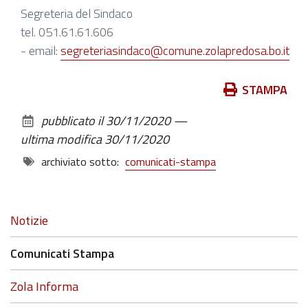
Segreteria del Sindaco
tel. 051.61.61.606
- email:
segreteriasindaco@comune.zolapredosa.bo.it
Azioni
STAMPA
sul
pubblicato il
30/11/2020
—
documento
ultima modifica
30/11/2020
archiviato sotto:
comunicati-stampa
Navigazione
Notizie
Comunicati Stampa
Zola Informa