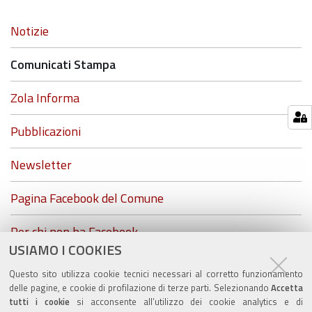
Navigazione
Notizie
Comunicati Stampa
Zola Informa
Pubblicazioni
Newsletter
Pagina Facebook del Comune
Per chi non ha Facebook...
USIAMO I COOKIES
ZolaGram - il canale Telegram del Comune di Zola
Questo sito utilizza cookie tecnici necessari al corretto funzionamento
Predosa
delle pagine, e cookie di profilazione di terze parti. Selezionando
Accetta
tutti i cookie
si acconsente all’utilizzo dei cookie analytics e di