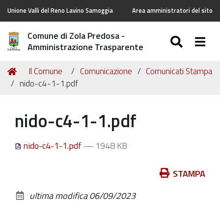
Unione Valli del Reno Lavino Samoggia
Area amministratori del sito
Comune di Zola Predosa -
SEARC
Togg
Amministrazione Trasparente
Tu
Home
Il Comune
Comunicazione
Comunicati Stampa
sei
nido-c4-1-1.pdf
qui:
nido-c4-1-1.pdf
nido-c4-1-1.pdf
— 1948 KB
Azioni
STAMPA
sul
ultima modifica
06/09/2023
documento