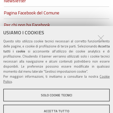
Newsletter
Pagina Facebook del Comune
Per chi non ha Facebook...
USIAMO I COOKIES
ZolaGram - il canale Telegram del Comune di Zola
Questo sito utilizza cookie tecnici necessari al corretto funzionamento
Predosa
delle pagine, e cookie di profilazione di terze parti. Selezionando
Accetta
tutti i cookie
si acconsente all’utilizzo dei cookie analytics e di
profilazione. Chiudendo il banner verranno utilizzati solo i cookie tecnici
necessari alla navigazione e alcuni contenuti potrebbero non essere
disponibili. Le preferenze possono essere modificate in qualsiasi
Valuta questo sito
momento dal menu laterale "Gestisci impostazioni cookie".
Per maggiori informazioni, ti invitiamo a consultare la nostra
Cookie
Policy
.
SOLO COOKIE TECNICI
Sito istituzionale Comune di Zola Predosa
ACCETTA TUTTO