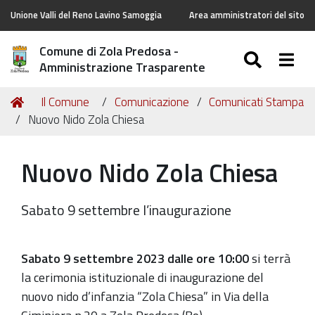
Unione Valli del Reno Lavino Samoggia
Area amministratori del sito
Comune di Zola Predosa -
SEARC
Togg
Amministrazione Trasparente
Tu
Home
Il Comune
Comunicazione
Comunicati Stampa
sei
Nuovo Nido Zola Chiesa
qui:
Nuovo Nido Zola Chiesa
Sabato 9 settembre l’inaugurazione
Sabato 9 settembre 2023 dalle ore 10:00
si terrà
la cerimonia istituzionale di inaugurazione del
nuovo nido d’infanzia “Zola Chiesa” in Via della