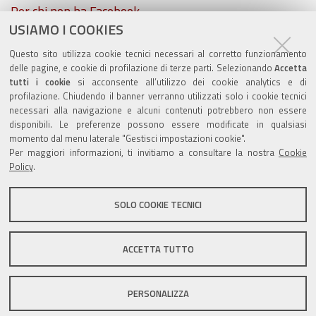
Per chi non ha Facebook...
USIAMO I COOKIES
ZolaGram - il canale Telegram del Comune di Zola
Questo sito utilizza cookie tecnici necessari al corretto funzionamento
Predosa
delle pagine, e cookie di profilazione di terze parti. Selezionando
Accetta
tutti i cookie
si acconsente all’utilizzo dei cookie analytics e di
profilazione. Chiudendo il banner verranno utilizzati solo i cookie tecnici
necessari alla navigazione e alcuni contenuti potrebbero non essere
disponibili. Le preferenze possono essere modificate in qualsiasi
momento dal menu laterale "Gestisci impostazioni cookie".
Valuta questo sito
Per maggiori informazioni, ti invitiamo a consultare la nostra
Cookie
Policy
.
SOLO COOKIE TECNICI
Sito istituzionale Comune di Zola Predosa
ACCETTA TUTTO
PERSONALIZZA
Privacy policy
|
DPO
|
Accessibilità