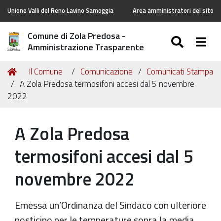
Unione Valli del Reno Lavino Samoggia
Area amministratori del sito
Comune di Zola Predosa -
SEARC
Togg
Amministrazione Trasparente
Tu
Home
Il Comune
Comunicazione
Comunicati Stampa
sei
A Zola Predosa termosifoni accesi dal 5 novembre
qui:
2022
A Zola Predosa
termosifoni accesi dal 5
novembre 2022
Emessa un’Ordinanza del Sindaco con ulteriore
posticipo per le temperature sopra la media