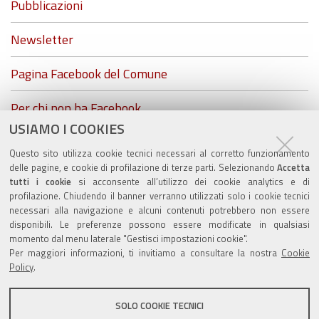
Pubblicazioni
Newsletter
Pagina Facebook del Comune
Per chi non ha Facebook...
USIAMO I COOKIES
ZolaGram - il canale Telegram del Comune di Zola
Questo sito utilizza cookie tecnici necessari al corretto funzionamento
Predosa
delle pagine, e cookie di profilazione di terze parti. Selezionando
Accetta
tutti i cookie
si acconsente all’utilizzo dei cookie analytics e di
profilazione. Chiudendo il banner verranno utilizzati solo i cookie tecnici
necessari alla navigazione e alcuni contenuti potrebbero non essere
disponibili. Le preferenze possono essere modificate in qualsiasi
Valuta questo sito
momento dal menu laterale "Gestisci impostazioni cookie".
Per maggiori informazioni, ti invitiamo a consultare la nostra
Cookie
Policy
.
SOLO COOKIE TECNICI